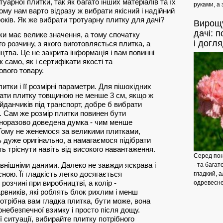
арної плитки, так як багато інших матеріалів та їх
руками, а 
ому нам варто відразу ж вибрати якісний і надійний
оків. Як же вибрати тротуарну плитку для дачі?
Вирощ
дачі: 
ки має велике значення, а тому спочатку
і догл
о розчину, з якого виготовляється плитка, а
цтва. Це не закрита інформація і вам повинні
ак само, як і сертифікати якості та
тового товару.
итки і її розмірні параметри. Для пішохідних
ати плитку товщиною не менше 3 см, якщо ж
данчиків під транспорт, добре б вибрати
. Сам же розмір плитки повинен бути
одноразово доведена думка - чим менше
 Тому не женемося за великими плитками,
 дуже оригінально, а намагаємося підібрати
ть тріснути навіть від високого навантаження.
Серед пона
зовнішніми даними. Далеко не завжди яскрава і
- та бага
ною. Її гладкість легко досягається
гладкий, 
розчині при виробництві, а колір -
одревесне
вників, які роблять блок рихлим і менш
потрібна вам гладка плитка, бути може, вона
небезпечної взимку і просто після дощу.
 ситуації, вибирайте плитку потрібного