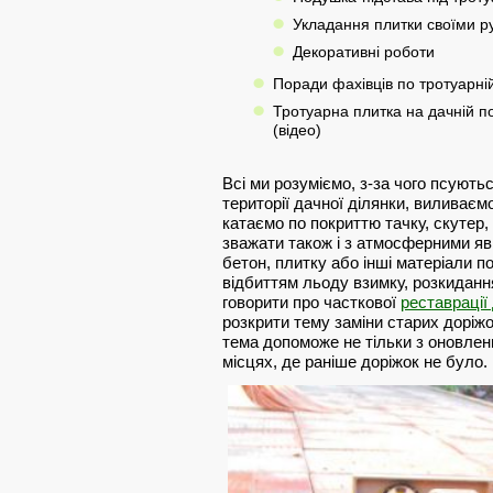
Укладання плитки своїми р
Декоративні роботи
Поради фахівців по тротуарній
Тротуарна плитка на дачній по
(відео)
Всі ми розуміємо, з-за чого псують
території дачної ділянки, виливаємо
катаємо по покриттю тачку, скутер, 
зважати також і з атмосферними яв
бетон, плитку або інші матеріали п
відбиттям льоду взимку, розкидання
говорити про часткової
реставрації
розкрити тему заміни старих доріжок
тема допоможе не тільки з оновленн
місцях, де раніше доріжок не було.