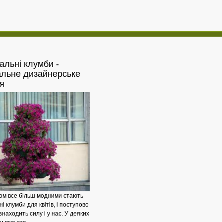
альні
клумби -
Залізобетонні
альне дизайнерське
я
ом все більш модними стають
і клумби для квітів, і поступово
знаходить силу і у нас. У деяких