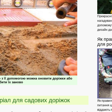
Прекрасні
нагадуван
допоможу
дизайн дач
Як
пра
для ро
 з її допомогою можна оновити доріжки або
бити їх заново
іал для садових доріжок
Як правил
питання ці
віддають 