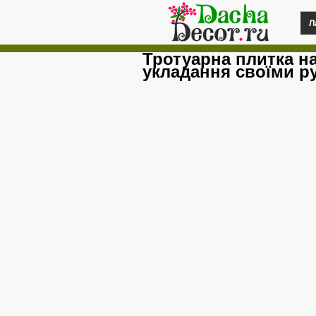
Л
Тротуарна плитка на 
укладання своїми р