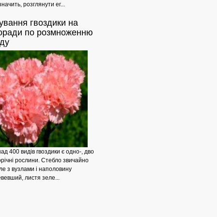
значить, розглянути ег...
ування
гвоздики на
поради по розмноженню
Вирощування
яду
д 400 видів гвоздики є одно-, дво
торічні рослини. Стебло звичайно
але з вузлами і наполовину
вевший, листя зеле...