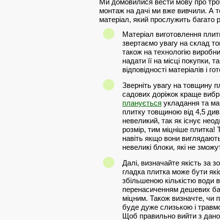
Ми домовилися вести мову про троту
монтаж на дачі ми вже вивчили. А т
матеріал, який прослужить багато р
Матеріал виготовлення плит
звертаємо увагу на склад тог
також на технологію виробни
надати її на місці покупки, т
відповідності матеріалів і го
Зверніть увагу на товщину пл
садових доріжок краще вибр
планується
укладання та май
плитку товщиною від 4,5 див
невеликий, так як існує не
розмір, тим міцніше плитка!
навіть якщо вони виглядають
невеликі блоки, які не зможу
Далі, визначайте якість за 
гладка плитка може бути якіс
збільшеною кількістю води в 
перенасиченням дешевих бар
міцним. Також визначте, чи 
буде дуже слизькою і травмо
Щоб правильно вийти з даної