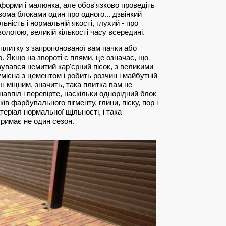
, форми і малюнка, але обов'язково проведіть
вома блоками один про одного... дзвінкий
ьність і нормальній якості, глухий - про
ологою, великій кількості часу всередині.
 плитку з запропонованої вам пачки або
но. Якщо на звороті є плями, це означає, що
увався немитий кар'єрний пісок, з великими
місна з цементом і робить розчин і майбутній
ш міцним, значить, така плитка вам не
навпіл і перевірте, наскільки однорідний блок
ів фарбувального пігменту, глини, піску, пор і
теріал нормальної щільності, і така
тримає не один сезон.