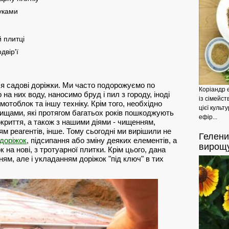
уками
 плитці
двір'ї
ся садові доріжки. Ми часто подорожуємо по
Коріандр 
 на них воду, наносимо бруд і пил з городу, іноді
із сімейст
мотоблок та іншу техніку. Крім того, необхідно
цієї культ
ищами, які протягом багатьох років пошкоджують
ефір...
окриття, а також з нашими діями - чищенням,
м реагентів, інше. Тому сьогодні ми вирішили не
Гелени
 доріжок
, підсипання або зміну деяких елементів, а
вирощу
 на нові, з тротуарної плитки. Крім цього, дана
ям, але і укладанням доріжок "під ключ" в тих