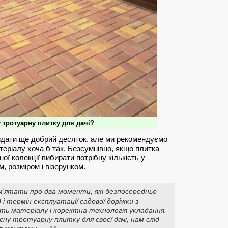
 тротуарну плитку для дачі?
идати ще добрий десяток, але ми рекомендуємо
теріалу хоча б так. Безсумнівно, якщо плитка
ої колекції вибирати потрібну кількість у
, розміром і візерунком.
м'ятати про два моменти, які безпосередньо
 і термін експлуатації садової доріжки з
сть матеріалу і коректна технологія укладання.
існу тротуарну плитку для своєї дачі, нам слід