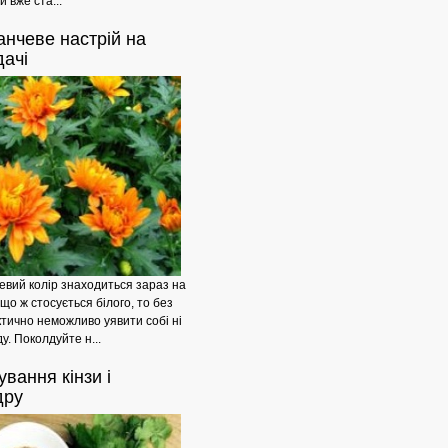
и вже ста...
анчеве
настрій на
Мульчування
дачі
вий колір знаходиться зараз на
 що ж стосується білого, то без
ктично неможливо уявити собі ні
у. Поколдуйте н...
ування
кінзи і
Методи
дру