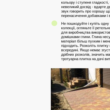
кольору і ступеня гладкості
невеликий досвід - вдарте д
звук говорить про хорошу щіл
перенасичення добавками і в
Не пошкодуйте і купіть одну
колекції, огляньте її ретель
для виробництва використов
домішками глини. Глина несу
матеріал більш пухким і мен
підходить. Розколіть плитку 
всередині. Якщо немає згустк
дрібних розколів, значить ма
тротуарна плитка на дачі ви