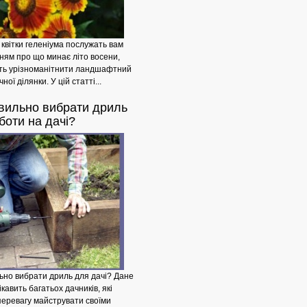
 квітки геленіума послужать вам
ням про що минає літо восени,
ть урізноманітнити ландшафтний
ної ділянки. У цій статті...
вильно вибрати дриль
Де
боти на дачі?
ьно вибрати дриль для дачі? Дане
кавить багатьох дачників, які
перевагу майструвати своїми