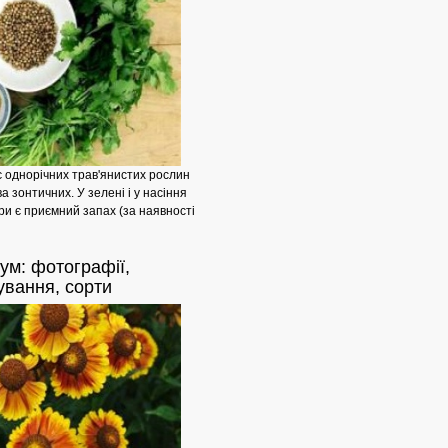
є однорічних трав'янистих рослин
ва зонтичних. У зелені і у насіння
ури є приємний запах (за наявності
ум:
фотографії,
Як
вання, сорти