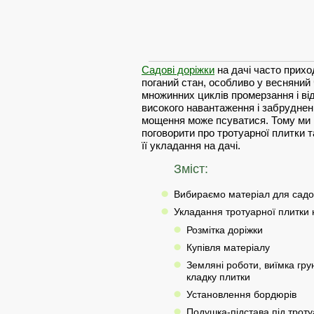
Садові доріжки
на дачі часто прихо
поганий стан, особливо у весняний 
множинних циклів промерзання і ві
високого навантаження і забруднен
мощення може псуватися. Тому ми
поговорити про тротуарної плитки 
її укладання на дачі.
Зміст:
Вибираємо матеріал для садо
Укладання тротуарної плитки 
Розмітка доріжки
Купівля матеріалу
Земляні роботи, виїмка грун
кладку плитки
Установлення бордюрів
Подушка-підстава під троту