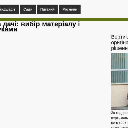
андшафт
Сади
Питання
Рослини
дачі: вибір матеріалу і
уками
Вертик
оригін
рішенн
За кордон
вертикальн
це віяння 