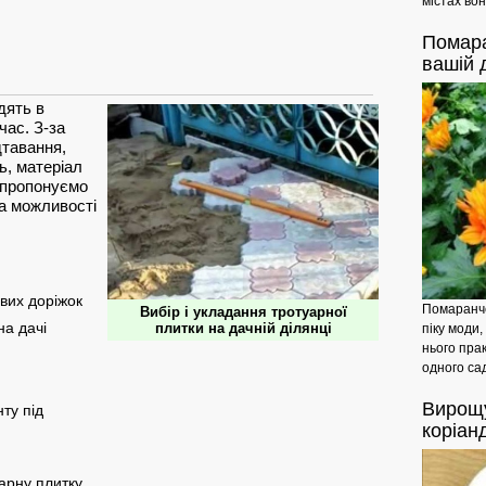
містах вон
Помар
вашій 
дять в
час. З-за
дтавання,
ь, матеріал
 пропонуємо
та можливості
вих доріжок
Помаранче
Вибір і укладання тротуарної
на дачі
плитки на дачній ділянці
піку моди,
нього пра
одного сад
Вирощ
ту під
коріан
арну плитку