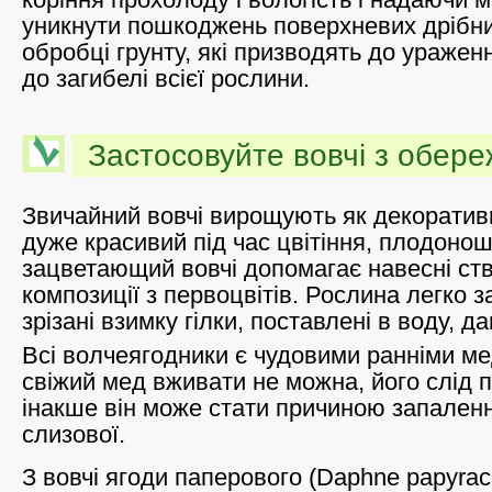
уникнути пошкоджень поверхневих дрібни
обробці грунту, які призводять до ураже
до загибелі всієї рослини.
Застосовуйте вовчі з обере
Звичайний вовчі вирощують як декоративн
дуже красивий під час цвітіння, плодоно
зацветающий вовчі допомагає навесні ств
композиції з первоцвітів. Рослина легко за
зрізані взимку гілки, поставлені в воду, да
Всі волчеягодники є чудовими ранніми м
свіжий мед вживати не можна, його слід п
інакше він може стати причиною запаленн
слизової.
З вовчі ягоди паперового (Daphne papyrac