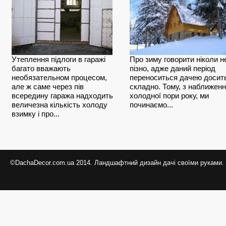
Утеплення підлоги в гаражі
Про зиму говорити ніколи н
багато вважають
пізно, адже даний період
необязательном процесом,
переноситься дачею досит
але ж саме через пів
складно. Тому, з наближен
всередину гаража надходить
холодної пори року, ми
величезна кількість холоду
починаємо...
взимку і про...
©DachaDecor.com.ua 2014. Ландшафтний дизайн дачі своїми руками.