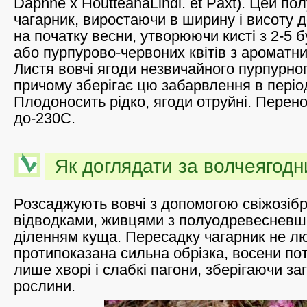
Daphne x HoutteanaLindl. et Paxt). Цей п
чагарник, виростаючи в ширину і висоту до
на початку весни, утворюючи кисті з 2-5 
або пурпурово-червоних квітів з ароматн
Листя вовчі ягоди незвичайного пурпурног
причому зберігає цю забарвлення в період
Плодоносить рідко, ягоди отруйні. Перен
до-230С.
Як доглядати за волчеягод
Розсаджують вовчі з допомогою свіжозібр
відводками, живцями з полуодревесневши
діленням куща. Пересадку чагарник не л
протипоказана сильна обрізка, восени по
лише хворі і слабкі пагони, зберігаючи з
рослини.