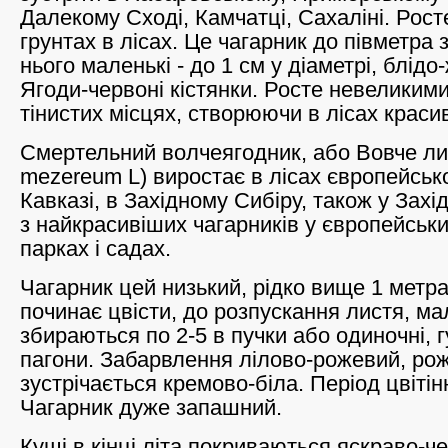
Далекому Сході, Камчатці, Сахаліні. Рост
грунтах в лісах. Це чагарник до півметра 
нього маленькі - до 1 см у діаметрі, блідо-
Ягоди-червоні кістянки. Росте невеликим
тінистих місцях, створюючи в лісах красив
Смертельний волчеягодник, або Вовче ли
mezereum L) виростає в лісах європейської
Кавказі, в Західному Сибіру, також у Захі
з найкрасивіших чагарників у європейськи
парках і садах.
Чагарник цей низький, рідко вище 1 метр
починає цвісти, до розпускання листя, мал
збираються по 2-5 в пучки або одиночні, 
пагони. Забарвлення лілово-рожевий, ро
зустрічається кремово-біла. Період цвітінн
Чагарник дуже запашний.
Кущі в кінці літа покриваються яскраво-