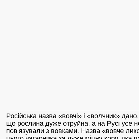
Російська назва «вовчі» і «волчник» дано,
що рослина дуже отруйна, а на Русі усе 
пов'язували з вовками. Назва «вовче лик
цього чагарника за дуже міцну кору, яка п