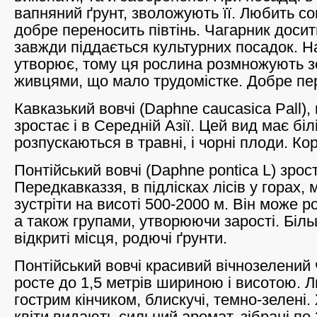
вапняний ґрунт, зволожують її. Любить сон
добре переносить півтінь. Чагарник досит
завжди піддається культурних посадок. Н
утворює, тому ця рослина розмножують 
живцями, що мало трудомістке. Добре пе
Кавказький вовчі (Daphne caucasica Pall), 
зростає і в Середній Азії. Цей вид має білі
розпускаються в травні, і чорні плоди. Кор
Понтійський вовчі (Daphne pontica L) зро
Передкавказзя, в підлісках лісів у горах,
зустріти на висоті 500-2000 м. Він може р
а також групами, утворюючи зарості. Біл
відкриті місця, родючі ґрунти.
Понтійський вовчі красивий вічнозелений 
росте до 1,5 метрів шириною і висотою. Л
гострим кінчиком, блискучі, темно-зелені.
квіти видають сильний аромат, зібрані по 