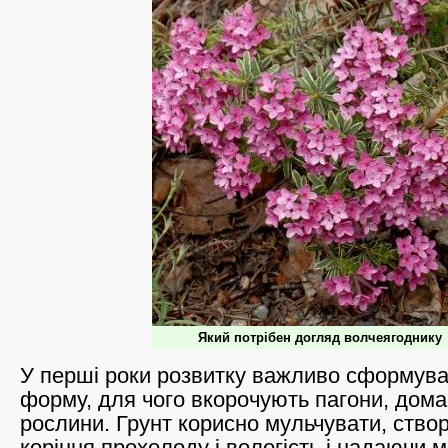
Який потрібен догляд волчеягоднику
У перші роки розвитку важливо сформув
форму, для чого вкорочують пагони, дом
рослини. Грунт корисно мульчувати, ств
коріння прохолоду і вологість і надаючи 