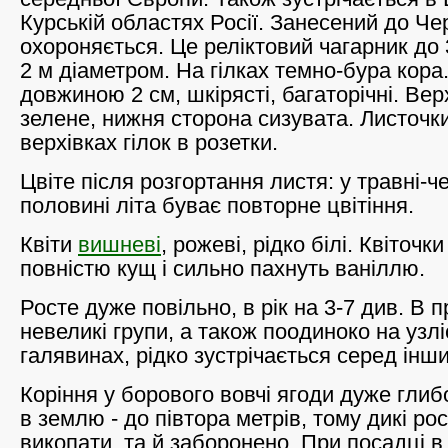
Курській областях Росії. Занесений до Че
охороняється. Це реліктовий чагарник до 
2 м діаметром. На гілках темно-бура кора
довжиною 2 см, шкірясті, багаторічні. Вер
зелене, нижня сторона сизувата. Листочк
верхівках гілок в розетки.
Цвіте після розгортання листя: у травні-че
половині літа буває повторне цвітіння.
Квіти
вишневі
, рожеві, рідко білі. Квіточ
повністю кущ і сильно пахнуть ваніллю.
Росте дуже повільно, в рік на 3-7 див. В 
невеликі групи, а також поодиноко на узлі
галявинах, рідко зустрічається серед інши
Коріння у борового вовчі ягоди дуже гли
в землю - до півтора метрів, тому дикі р
викопати, та й заборонено. При посадці в