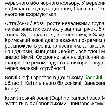
червоного або чорного кольору. У вересні
відбувається друге цвітіння, більш слабк
нього не формуються.
Алтайський вовчі росте невеликими груп
на кам'янистих схилах, у заплаві річок, бі
сопок. Зустрічається, в основному, в Захі
Кримський вовчі довго вважали окремим 
розмножують успішно насінням, а також 
нащадками, живцями. Любить освітлені м
зимостійкий. Охороняється як рідкісний ен
флори. Не рекомендується використовува
через великий отруйності.
Вовчі Софії зростає в Донському
басейні
,
області. Квіти в нього білосніжні. Занесе
Книгу.
Камчатський вовчі (Daphne kamtschatica 
зустріти в Хабаровському, Приморському 