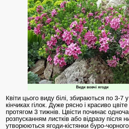
Види вовчі ягоди
Квіти цього виду білі, збираються по 3-7 у
кінчиках гілок. Дуже рясно і красиво цвіте
протягом 3 тижнів. Цвісти починає одноча
розпусканням листків або відразу після ни
утворюються ягоди-кістянки буро-чорного