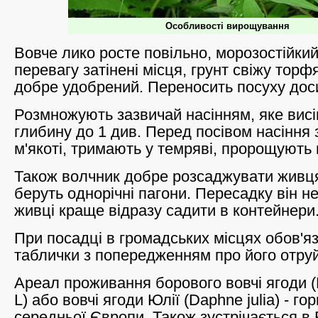
Особливості вирощування
Вовче лико росте повільно, морозостійкий
перевагу затінені місця, грунт свіжу тор
добре удобрений. Переносить посуху доси
Розмножують зазвичай насінням, яке вис
глибину до 1 див. Перед посівом насіння 
м'якоті, тримають у темряві, пророщують
Також волчник добре розсаджувати живця
беруть однорічні пагони. Пересадку він н
живці краще відразу садити в контейнери
При посадці в громадських місцях обов'я
таблички з попередженням про його отруй
Ареал проживання борового вовчі ягоди 
L) або вовчі ягоди Юлії (Daphne julia) - гор
середньої Європи. Також зустрічається в Б