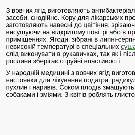
З вовчих ягід виготовляють антибактеріаль
засоби, снодійне. Кору для лікарських пр
заготовляють навесні до цвітіння, зрізаюч
висушуючи на відкритому повітрі або в п
приміщеннях. Ягоди, зібрані в липні-серпн
невисокій температурі в спеціальних
суш
слід виконувати в рукавичках, так як і піс
рослина зберігає отруйні властивості.
У народній медицині з вовчих ягід вигото
настоянки для лікування подагри, радикул
пухлин і наривів. Соком плодів змащують 
собаками і зміями. З квітів роблять глисто