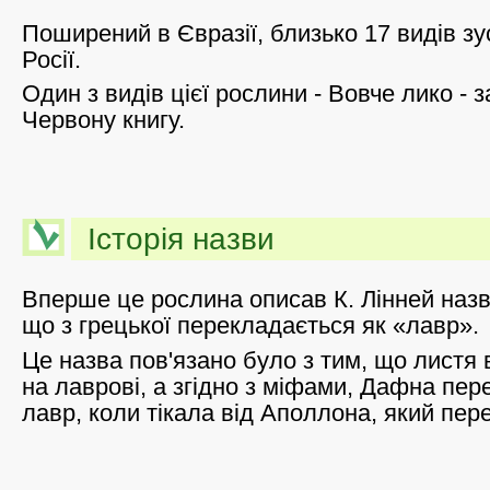
Поширений в Євразії, близько 17 видів зу
Росії.
Один з видів цієї рослини - Вовче лико - 
Червону книгу.
Історія назви
Вперше це рослина описав К. Лінней назв
що з грецької перекладається як «лавр».
Це назва пов'язано було з тим, що листя 
на лаврові, а згідно з міфами, Дафна пер
лавр, коли тікала від Аполлона, який пере