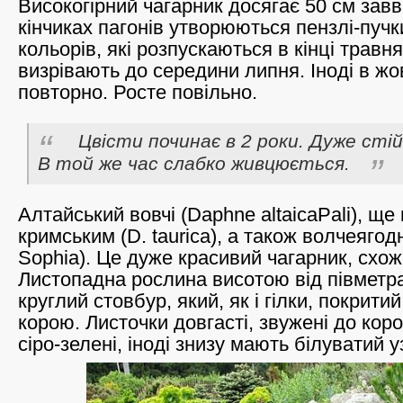
Високогірний чагарник досягає 50 см зав
кінчиках пагонів утворюються пензлі-пучк
кольорів, які розпускаються в кінці травн
визрівають до середини липня. Іноді в жо
повторно. Росте повільно.
Цвісти починає в 2 роки. Дуже стій
В той же час слабко живцюється.
Алтайський вовчі (Daphne altaicaPali), щ
кримським (D. taurica), а також волчеягод
Sophia). Це дуже красивий чагарник, схо
Листопадна рослина висотою від півметра
круглий стовбур, який, як і гілки, покрит
корою. Листочки довгасті, звужені до кор
сіро-зелені, іноді знизу мають білуватий у