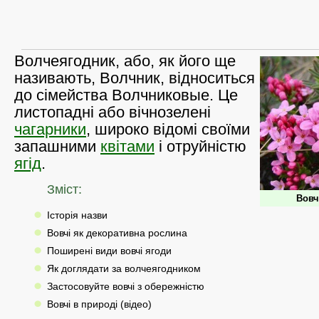
Волчеягодник, або, як його ще
називають, Волчник, відноситься
до сімейства Волчниковые. Це
листопадні або вічнозелені
чагарники
, широко відомі своїми
запашними
квітами
і отруйністю
ягід
.
Зміст:
Вовч
Історія назви
Вовчі як декоративна рослина
Поширені види вовчі ягоди
Як доглядати за волчеягодником
Застосовуйте вовчі з обережністю
Вовчі в природі (відео)