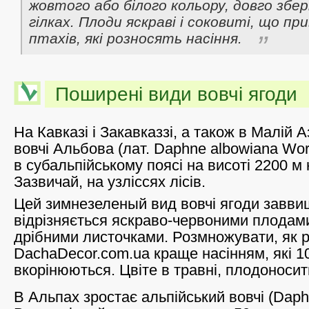
жовтого або білого кольору, довго збе
гілках. Плоди яскраві і соковиті, що пр
птахів, які розносять насіння.
Поширені види вовчі ягоди
На Кавказі і Закавказзі, а також в Малій А
вовчі Альбова (лат. Daphne albowiana Wor
в субальпійському поясі на висоті 2200 м
Зазвичай, на узліссях лісів.
Цей зимнезеленый вид вовчі ягоди завви
відрізняється яскраво-червоними плодам
дрібними листочками. Розмножувати, як 
DachaDecor.com.ua краще насінням, які 
вкорінюються. Цвіте в травні, плодоносить
В Альпах зростає альпійський вовчі (Daphn