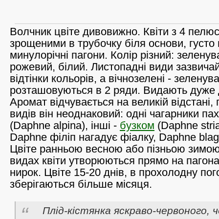
Волчник цвіте дивовижно. Квіти з 4 пелю
зрощеними в трубочку біля основи, густо
минулорічні пагони. Колір різний: зеленув
рожевий, білий. Листопадні види зазвича
відтінки кольорів, а вічнозелені - зеленува
розташовуються в 2 ряди. Видають дуже 
Аромат відчувається на великій відстані, 
видів він неоднаковий: одні чагарники па
(Daphne alpina), інші -
бузком
(Daphne stria
Daphne філіп нагадує фіалку, Daphne blag
Цвіте ранньою весною або пізньою зимою
видах квіти утворюються прямо на пагона
нирок. Цвіте 15-20 днів, в прохолодну пог
зберігаються більше місяця.
Плід-кістянка яскраво-червоного, ч