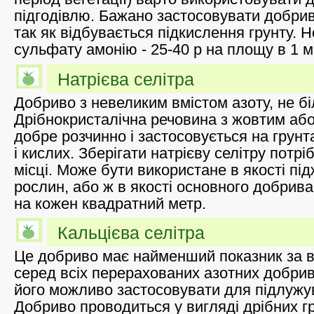
підгодівлю. Бажано застосовувати добрив
так як відбувається підкислення грунту. 
сульфату амонію - 25-40 р на площу в 1 м
Натрієва селітра
Добриво з невеликим вмістом азоту, не б
Дрібнокристалічна речовина з жовтим або 
добре розчинно і застосовується на грун
і кислих. Зберігати натрієву селітру потрі
місці. Може бути використане в якості пі
рослин, або ж в якості основного добрива,
на кожен квадратний метр.
Кальцієва селітра
Це добриво має найменший показник за в
серед всіх перерахованих азотних добрив
його можливо застосовувати для підлужув
Добриво проводиться у вигляді дрібних г