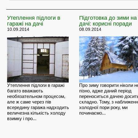
Утеплення
підлоги в
Підготовка
до зими на
гаражі на дачі
дачі: корисні поради
10.09.2014
08.09.2014
Утеплення підлоги в гаражі
Про зиму говорити ніколи н
багато вважають
пізно, адже даний період
необязательном процесом,
переноситься дачею досит
але ж саме через пів
складно. Тому, з наближен
всередину гаража надходить
холодної пори року, ми
величезна кількість холоду
починаємо...
взимку і про...