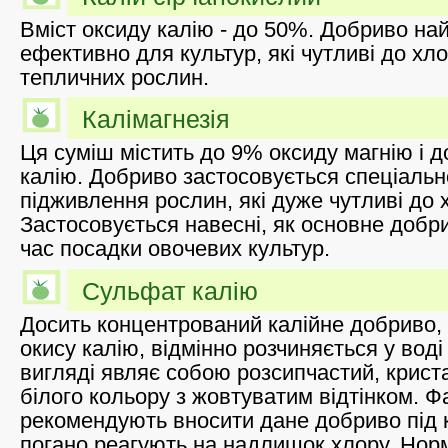
Вміст оксиду калію - до 50%. Добриво на
ефективно для культур, які чутливі до хло
тепличних рослин.
Калімагнезія
Ця суміш містить до 9% оксиду магнію і 
калію. Добриво застосовується спеціальн
підживлення рослин, які дуже чутливі до 
Застосовується навесні, як основне добри
час посадки овочевих культур.
Сульфат калію
Досить концентрований калійне добриво, 
окису калію, відмінно розчиняється у воді
вигляді являє собою розсипчастий, крист
білого кольору з жовтуватим відтінком. Фа
рекомендують вносити дане добриво під к
погано реагують на надлишок хлору. Норма