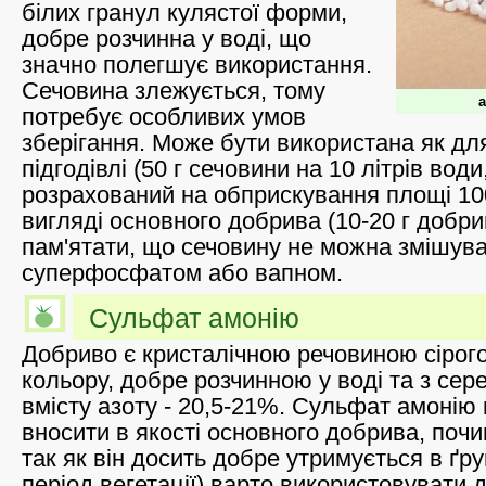
білих гранул кулястої форми,
добре розчинна у воді, що
значно полегшує використання.
Сечовина злежується, тому
а
потребує особливих умов
зберігання. Може бути використана як дл
підгодівлі (50 г сечовини на 10 літрів вод
розрахований на обприскування площі 100 
вигляді основного добрива (10-20 г добри
пам'ятати, що сечовину не можна змішува
суперфосфатом або вапном.
Сульфат амонію
Добриво є кристалічною речовиною сірого
кольору, добре розчинною у воді та з сер
вмісту азоту - 20,5-21%. Сульфат амоні
вносити в якості основного добрива, почи
так як він досить добре утримується в ґрун
період вегетації) варто використовувати 