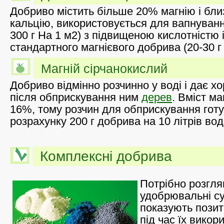
Добриво містить більше 20% магнію і бл
кальцію, використовується для вапнуванн
300 г На 1 м2) з підвищеною кислотністю і
стандартного магнієвого добрива (20-30 г 
Магній сірчанокислий
Добриво відмінно розчинно у воді і дає х
після обприскування ним
дерев
. Вміст ма
16%, тому розчин для обприскування готу
розрахунку 200 г добрива на 10 літрів вод
Комплексні добрива
Потрібно розглян
удобрювальні су
показують позит
під час їх викор