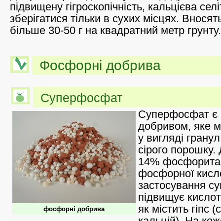
підвищену гігроскопічність, кальцієва сел
зберігатися тільки в сухих місцях. Вносять
більше 30-50 г на квадратний метр грунту.
Фосфорні добрива
Суперфосфат
Суперфосфат є 
добривом, яке 
у вигляді гранул
сірого порошку.
14% фосфорита 
фосфорної кисло
застосування с
підвищує кислотн
як містить гіпс 
фосфорні добрива
кальцій). На ко