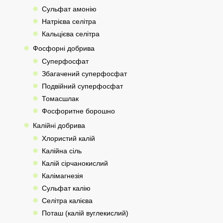
Сульфат амонію
Натрієва селітра
Кальцієва селітра
Фосфорні добрива
Суперфосфат
Збагачений суперфосфат
Подвійний суперфосфат
Томасшлак
Фосфоритне борошно
Калійні добрива
Хлористий калій
Калійна сіль
Калій сірчанокислий
Калімагнезія
Сульфат калію
Селітра калієва
Поташ (калій вуглекислий)