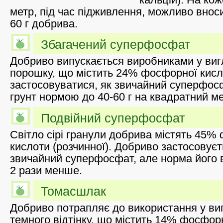
метр, під час підживлення, можливо внос
60 г добрива.
Збагачений суперфосфат
Добриво випускається виробниками у виг
порошку, що містить 24% фосфорної кис
застосовуватися, як звичайний суперфосф
грунт нормою до 40-60 г на квадратний ме
Подвійний суперфосфат
Світло сірі гранули добрива містять 45%
кислоти (розчинної). Добриво застосовуєт
звичайний суперфосфат, але норма його 
2 рази менше.
Томасшлак
Добриво потрапляє до використання у ви
темного відтінку, що містить 14% фосфор