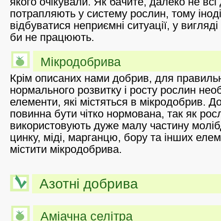
якого очікували. Як бачите, далеко не всі
потрапляють у систему рослин, тому інод
відбуватися неприємні ситуації, у вигляді
би не працюють.
Мікродобрива
Крім описаних нами добрив, для правиль
нормального розвитку і росту рослин необх
елементи, які містяться в мікродобрив. Д
повинна бути чітко нормована, так як рос
використовують дуже малу частину молібд
цинку, міді, марганцю, бору та інших елем
містити мікродобрива.
Азотні добрива
Аміачна селітра