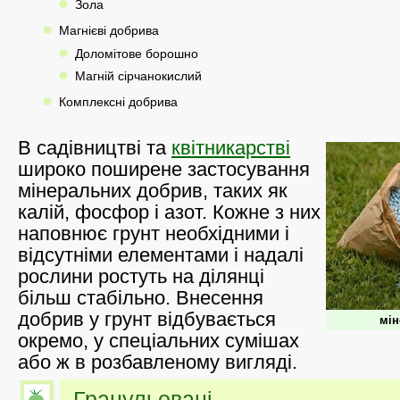
Зола
Магнієві добрива
Доломітове борошно
Магній сірчанокислий
Комплексні добрива
В садівництві та
квітникарстві
широко поширене застосування
мінеральних добрив, таких як
калій, фосфор і азот. Кожне з них
наповнює грунт необхідними і
відсутніми елементами і надалі
рослини ростуть на ділянці
більш стабільно. Внесення
добрив у грунт відбувається
мін
окремо, у спеціальних сумішах
або ж в розбавленому вигляді.
Гранульовані