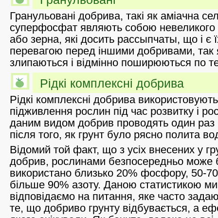
Гранульовані добрива, такі як аміачна сел
суперфосфат являють собою невеликого 
або зерна, які досить рассыпчаты, що і є
перевагою перед іншими добривами, так 
злипаються і відмінно поширюються по те
Рідкі комплексні добрива
Рідкі комплексні добрива використовуют
підживлення рослин під час розвитку і ро
даним видом добрив проводять один раз в
після того, як грунт було рясно полита во
Відомий той факт, що з усіх внесених у г
добрив, рослинами безпосередньо може 
використано близько 20% фосфору, 50-70
більше 90% азоту. Даною статистикою ми
відповідаємо на питання, яке часто задаю
те, що добриво грунту відбувається, а еф