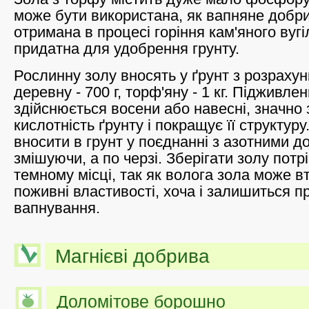
може бути використана, як вапняне добри
отримана в процесі горіння кам'яного вугі
придатна для удобрення грунту.
Рослинну золу вносять у ґрунт з розрахунк
деревну - 700 г, торф'яну - 1 кг. Підживле
здійснюється восени або навесні, значно
кислотність ґрунту і покращує її структур
вносити в грунт у поєднанні з азотними д
змішуючи, а по черзі. Зберігати золу потр
темному місці, так як волога зола може в
поживні властивості, хоча і залишиться 
вапнування.
Магнієві добрива
Доломітове борошно