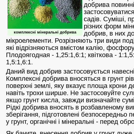
добрива повинн
застосовуватися
садів. Суміші, п
різних форм мі
добрив, в них до
комплексні мінеральні добрива
мікроелементи. Розрізняють три види под
які відрізняються вмістом калію, фосфору 
Плодоягодная - 1,25:1,6:1; квіткова - 1:1,5
1,5:1,6:1.
Даний вид добрив застосовується навесні і
Комплексні добрива вносяться в грунт рі
поверхні землі, яку вказує площа крони 
навіть трохи ширше. Не застосовуйте су
якщо грунт кисла, завжди визначайте сумі
Рідкі добрива вносять в розбавленому виг
зберігання, підготовлені безпосередньо 
у грунт, органічні і мінеральні - перед обр
Як бачите, внесення добрив у грунт дуже