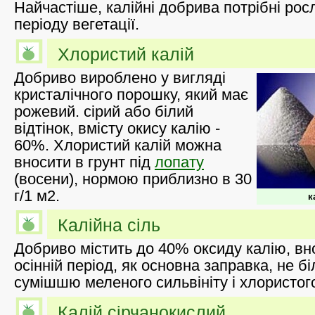
Найчастіше, калійні добрива потрібні рос
періоду вегетації.
Хлористий калій
Добриво вироблено у вигляді
кристалічного порошку, який має
рожевий. сірий або білий
відтінок, вмісту окису калію -
60%. Хлористий калій можна
вносити в грунт під
лопату
(восени), нормою приблизно в 30
г/1 м2.
к
Калійна сіль
Добриво містить до 40% оксиду калію, вно
осінній період, як основна заправка, не бі
сумішшю меленого сильвініту і хлористог
Калій сірчанокислий