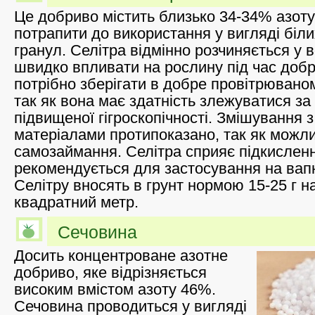
Це добриво містить близько 34-34% азот
потрапити до використання у вигляді біли
гранул. Селітра відмінно розчиняється у в
швидко впливати на рослину під час добр
потрібно зберігати в добре провітрюваном
так як вона має здатність злежуватися за
підвищеної гігроскопічності. Змішування 
матеріалами протипоказано, так як можл
самозаймання. Селітра сприяє підкисленн
рекомендується для застосування на вап
Селітру вносять в грунт нормою 15-25 г н
квадратний метр.
Сечовина
Досить концентроване азотне
добриво, яке відрізняється
високим вмістом азоту 46%.
Сечовина проводиться у вигляді