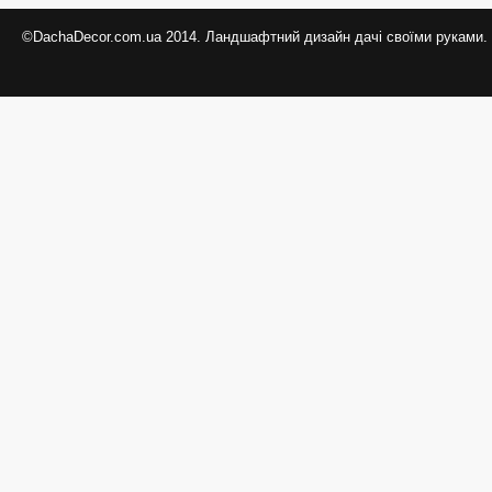
©DachaDecor.com.ua 2014. Ландшафтний дизайн дачі своїми руками.