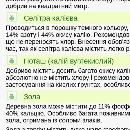
добрив на квадратний метр.
Селітра калієва
Проводиться в порошку темного кольору, 
14% азоту і 44% окису калію. Рекомендов
що не переносять хлор. Внесення обов'яз
час, так як селітра калієва містить легко 
Поташ (калій вуглекислий)
Добриво містить досить багато окису калі
абсолютно не містить хлору і рекомендо
застосування на кислих ґрунтах, особлив
Зола
Деревна зола може містити до 11% фосфо
40% кальцію. Особливо багата поживним
зола, отримана із соломи злаків.
Зола з торфу містить дуже мало фосфору 