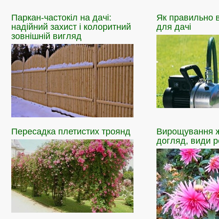
Паркан-частокіл
на дачі:
Як
правильно в
надійний захист і колоритний
для дачі
зовнішній вигляд
Пересадка
плетистих троянд
Вирощування
ж
догляд, види 