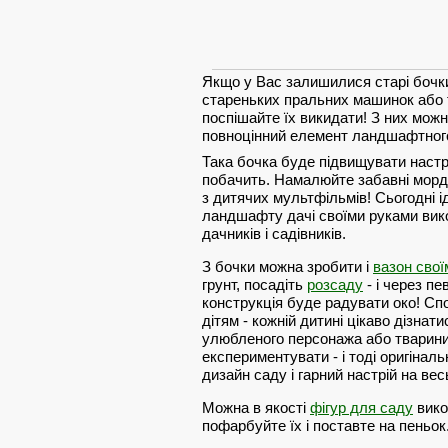
Якщо у Вас залишилися старі бочки
стареньких пральних машинок або т
поспішайте їх викидати! З них мож
повноцінний елемент ландшафтног
Така бочка буде підвищувати настрій
побачить. Намалюйте забавні морд
з дитячих мультфільмів! Сьогодні 
ландшафту дачі своїми руками вик
дачників і садівників.
З бочки можна зробити і
вазон свої
грунт, посадіть
розсаду
- і через пе
конструкція буде радувати око! Сп
дітям - кожній дитині цікаво дізнати
улюбленого персонажа або тварини
експериментувати - і тоді оригіна
дизайн саду і гарний настрій на вес
Можна в якості
фігур для саду
викор
пофарбуйте їх і поставте на пеньок.