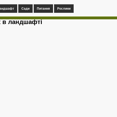
андшафт
Сади
Питання
Рослини
 в ландшафті