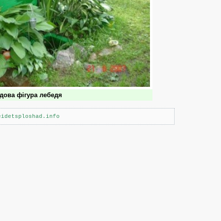
дова фігура лебедя
eidetsploshad.info