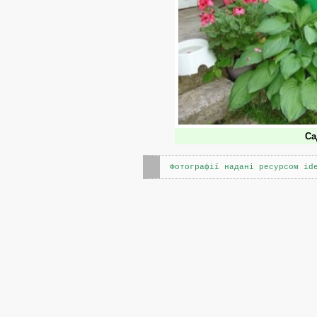
Са
Фотографії надані ресурсом id