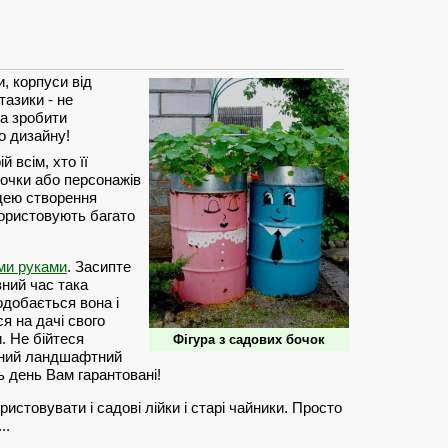
, корпуси від
азики - не
на зробити
о дизайну!
 всім, хто її
очки або персонажів
ідею створення
ористовують багато
ми руками
. Засипте
вний час така
одобається вона і
ся на дачі свого
. Не бійтеся
Фігура з садових бочок
льний ландшафтний
ь день Вам гарантовані!
истовувати і садові лійки і старі чайники. Просто
..