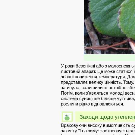
У роки безсніжні або з малоснежн
листовий апарат. Це може статися і
значні пониження температури. Для 
представляє велику цінність. Тому,
загинула, залишилися потрібно збер
Потім, коли з'являться молоді весн
система суниці ще більше чутлива,
рослини рідко відновлюються.
Заходи щодо утепле
Враховуючи високу вимогливість су
захисту її на зиму: застосовується