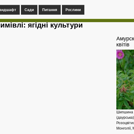
андшафт
Сади
Питання
Рослини
имівлі: ягідні культури
Амурс
квітів
Шипшина д
(даурська)
Розоцвітих
Монголії, 