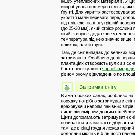
інших утеплюючих матеріалів. У ци
випробувана полімерна плівка, яко
ґрунті. Для укриття застосовувалас
укриття мали переваги перед солом
під плівкою, на її внутрішній пове
(до 25-30 мм), який «гріє» рослини п
який створює додаткове утеплення.
температура під нею значно вище, п
плівкою, але й грунт.
Там, де сніг випадає до великих мор
затриманню. Особливо доріг перший
плантаціях створюють куліси з соня
багаторічні куліси з
чорної смороди
рівномірному відкладенню по площі
Затримка снігу
В аматорських садах, особливо на 
порядку потрібно затримувати сніг 
враховуючи напрям панівних вітрів
лягає рівномірним довгим шлейфом.
Щити допомагають затримувати сніг 
починаються заметілі і відбуваєтьс
там, де в кінці грудня лежав гарний
холодний місяць в більшості районів