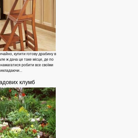
ичайно, купити готову драбину в
але ж дача це таке місце, де по
а намагатися робити все своїми
рикладаючи...
Чому
адових клумб