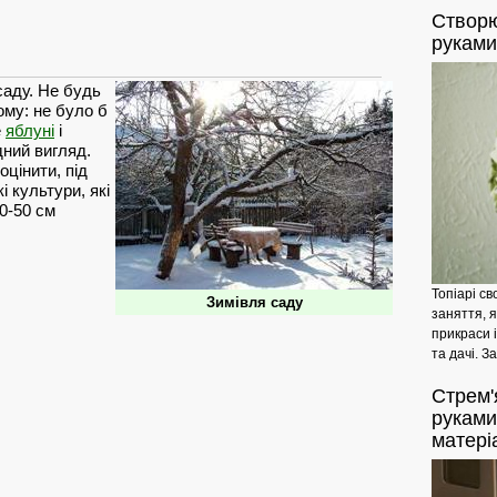
Створ
руками
саду. Не будь
ому: не було б
е
яблуні
і
ний вигляд.
цінити, під
 культури, які
40-50 см
Топіарі св
Зимівля саду
заняття, 
прикраси 
та дачі. З
Стрем'
руками
матері