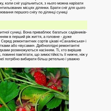
у, коли сніг ущільниться, з нього можна нарізати
ентильованих місцях ділянки. Брати сніг для цього
влювання першого снігу по ділянці суниці
нтної суниці. Вона приваблює багатьох садівників-
ням в перший рік життя, а головне - дуже
 Серед ремонтантних сортів цікаві «
Сахалінська
» і
тками або «вусами». Дрібноплідні ремонтантні
дками розмножуються насінням. Ті, хто вирішив
 повинні пам'ятати, що зимостійкість її нижче, ніж у
 неї потрібно вибирати більш ретельно і уважно