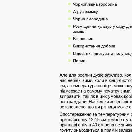
Чорноплідна горобина
Агрус взимку
Чорна смородина
Розміщення культур у саду дл
зимівлі
Вік рослин
Використання добрив
Відео: як підготувати полуниц
Полив
Але для рослин дуже важливо, кол
нас нерідкі зими, коли в кінці лист
см, а температура повітря може опу
підмерзає на самому початку зими, 
виправити, так як в цих умовах кор
постраждали. Наскільки ж під сніго
встановлено, що ця різниця може скл
Спостереження за температурним р
при шарі снігу 12-15 см температур
при шарі снігу в 40 см вона не зни
ґрунту знаходиться в прямій залежно