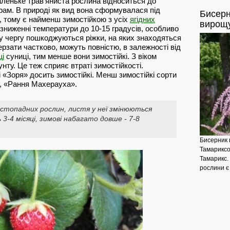
леньке трав'яниста рослина відноситься до
ам. В природі як вид вона сформувалася під
Бисерн
м, тому є найменш зимостійкою з усіх
ягідних
вирощ
зниженні температури до 10-15 градусів, особливо
ршу чергу пошкоджуються ріжки, на яких знаходяться
ерзати частково, можуть повністю, в залежності від
щі
суниці, тим менше вони зимостійкі. З віком
нту. Це теж сприяє втраті зимостійкості.
 «Зоря» досить зимостійкі. Менш зимостійкі сорти
», «Рання Махерауха».
стопадних рослин, листя у неї змінюються
3-4 місяці, зимові набагато довше - 7-8
Бисерник 
Тамариксо
Тамарикс.
рослини є 