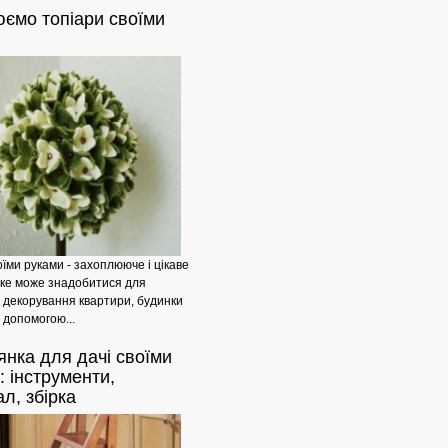
юємо
топіари своїми
10
оїми руками - захоплююче і цікаве
яке може знадобитися для
і декорування квартири, будинки
а допомогою...
янка
для дачі своїми
Оригінальні
: інструменти,
ал, збірка