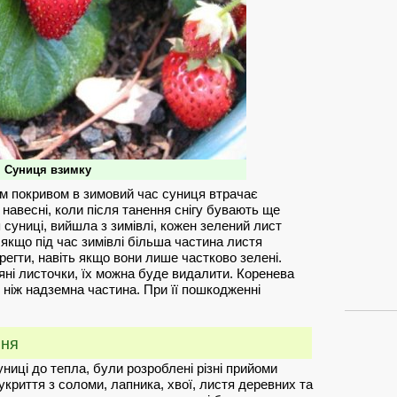
Суниця взимку
ым покривом в зимовий час суниця втрачає
 навесні, коли після танення снігу бувають ще
суниці, вийшла з зимівлі, кожен зелений лист
 якщо під час зимівлі більша частина листя
егти, навіть якщо вони лише частково зелені.
яні листочки, їх можна буде видалити. Коренева
 ніж надземна частина. При її пошкодженні
ння
ниці до тепла, були розроблені різні прийоми
 укриття з соломи, лапника, хвої, листя деревних та