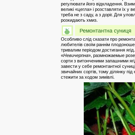
регулювати його відкладення. Взимк
великі «цегла» і розставляти їх у в
треба не з саду, а з доріг. Для уло
розкидають хмиз.
Ремонтантна суниця
Особливо слід сказати про ремонта
любителів своїм раннім плодоношен
тривалим періодом достигання ягід.
«
Невичерпна
», размножаемые розе
сорти з витонченими запашними ягі
завести у себе ремонтантної суниці,
звичайних сортів, тому ділянку під
стежити за ходом зимівлі.