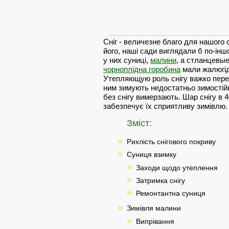
Сніг - величезне благо для нашого 
його, наші сади виглядали б по-інш
у них суниці,
малини
, а стланцевы
чорноплідна горобина
мали жалюгід
Утепляющую роль снігу важко перео
ним зимують недостатньо зимостійкі
без снігу вимерзають. Шар снігу в 
забезпечує їх сприятливу зимівлю.
Зміст:
Рихлість снігового покриву
Суниця взимку
Заходи щодо утеплення
Затримка снігу
Ремонтантна суниця
Зимівля малини
Випрівання