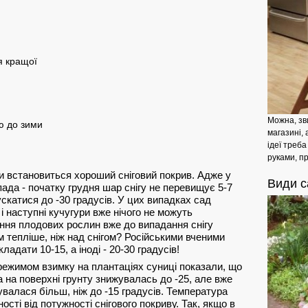
я кращої
Можна, зв
ю до зими
магазині, 
ідеї треб
руками, п
и встановиться хороший сніговий покрив. Адже у
Види
с
опада - початку грудня шар снігу не перевищує 5-7
скатися до -30 градусів. У цих випадках сад
і наступні кучугури вже нічого не можуть
іння плодових рослин вже до випадання снігу
м тепліше, ніж над снігом? Російськими вченими
адати 10-15, а іноді - 20-30 градусів!
ежимом взимку на плантаціях суниці показали, що
а на поверхні грунту знижувалась до -25, але вже
жувалася більш, ніж до -15 градусів. Температура
сті від потужності снігового покриву. Так, якщо в