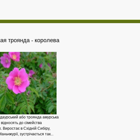
кая
троянда - королева
Як
аурський або троянда амурська
 відносять до сімейства
. Виростає в Східній Сибіру,
Маньчжурії, зустрічається так...