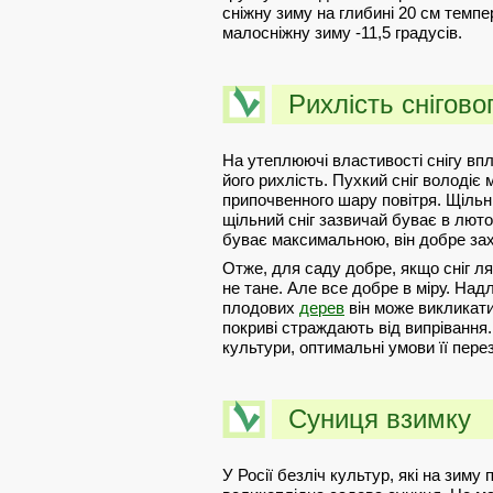
сніжну зиму на глибині 20 см темпе
малосніжну зиму -11,5 градусів.
Рихлість снігово
На утеплюючі властивості снігу впл
його рихлість. Пухкий сніг володіє
припочвенного шару повітря. Щільни
щільний сніг зазвичай буває в лютом
буває максимальною, він добре за
Отже, для саду добре, якщо сніг л
не тане. Але все добре в міру. Над
плодових
дерев
він може викликати
покриві страждають від випрівання
культури, оптимальні умови її пере
Суниця взимку
У Росії безліч культур, які на зиму 