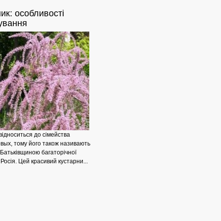
ик:
особливості
Дерев'яні
ування
відноситься до сімейства
вых, тому його також називають
 Батьківщиною багаторічної
Росія. Цей красивий кустарни...