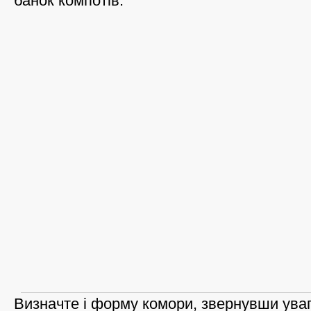
банок компотів.
Визначте і форму комори, звернувши увагу