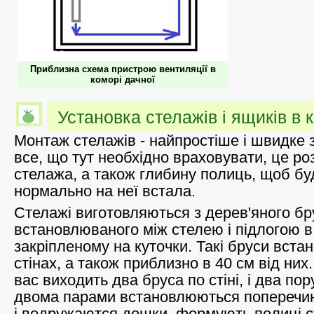
Приблизна схема пристрою вентиляції в
коморі дачної
Установка стелажів і ящиків в 
Монтаж стелажів - найпростіше і швидке 
все, що тут необхідно враховувати, це роз
стелажа, а також глибину полиць, щоб бу
нормально на неї встала.
Стелажі виготовляються з дерев'яного бр
встановлюваного між стелею і підлогою в р
закріпленому на куточки. Такі бруси вст
стінах, а також приблизно в 40 см від них.
вас виходить два бруса по стіні, і два по
двома парами встановлюються поперечини
і водружаются дошки, формують полиці с