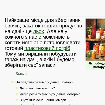
Найкраще місце для зберігання
овочів, закаток і інших продуктів
на дачі - це
льох
. Але не у
кожного з нас є можливість
копати його або встановлювати
готовий
пластиковий погріб
.
Тому ми вирішили побудувати
гараж на дачі, в якій і будемо
Як побуду
зберігати свої запаси.
комору
Зміст:
Які пред'явити вимоги дачної коморі?
Де розмістити комору?
Якого розміру має бути дачна комора?
Внутрішнє оснащення комори