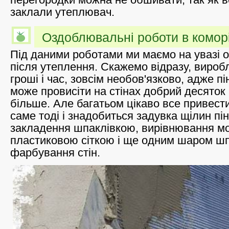
заклали утеплювач.
Оздоблювальні роботи в комор
Під даними роботами ми маємо на увазі о
після утеплення. Скажемо відразу, виробл
гроші і час, зовсім необов'язково, адже пі
може провисіти на стінах добрий десяток р
більше. Але багатьом цікаво все привести
саме тоді і знадобиться задувка щілин пі
закладення шпаклівкою, вирівнювання м
пластиковою сіткою і ще одним шаром шп
фарбування стін.