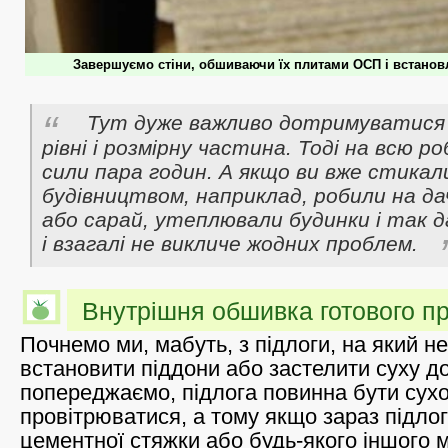
Завершуємо стіни, обшиваючи їх плитами ОСП і встано
Тут дуже важливо дотримуватися р
рівні і розмірну частина. Тоді на всю ро
сили пара годин. А якщо ви вже стикал
будівництвом, наприклад, робили на да
або сарай, утеплювали будинки і так д
і взагалі не викличе жодних проблем.
Внутрішня обшивка готового п
Почнемо ми, мабуть, з підлоги, на який н
встановити піддони або застелити суху д
попереджаємо, підлога повинна бути сухо
провітрюватися, а тому якщо зараз підлог
цементної стяжки або будь-якого іншого м