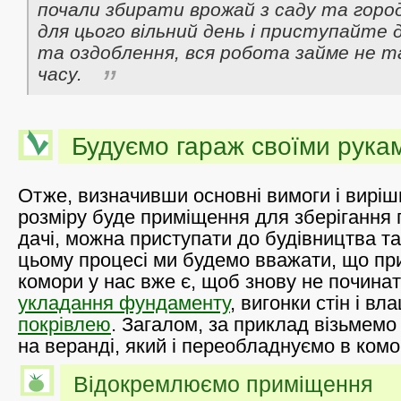
почали збирати врожай з саду та горо
для цього вільний день і приступайте 
та оздоблення, вся робота займе не т
часу.
Будуємо гараж своїми рука
Отже, визначивши основні вимоги і виріш
розміру буде приміщення для зберігання 
дачі, можна приступати до будівництва т
цьому процесі ми будемо вважати, що п
комори у нас вже є, щоб знову не почина
укладання фундаменту
, вигонки стін і в
покрівлею
. Загалом, за приклад візьмемо
на веранді, який і переобладнуємо в комо
Відокремлюємо приміщення