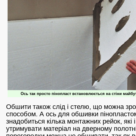
Ось так просто пінопласт встановлюється на стіни майбу
Обшити також слід і стелю, що можна зр
способом. А ось для обшивки пінопласто
знадобиться кілька монтажних рейок, які і
утримувати матеріал на дверному полотні
перегородки можна не обшивати, так як 