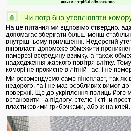
ящики потрібні обов'язково
Чи потрібно утеплювати комор
На це питання ми відповімо ствердно, ад
допомагає зберігати більш-менш стабіль
внутрішньому приміщенні. Недорогий уте
пінопласт, допоможе обмежити проникнен
паморозі всередину взимку, а також обм
надходження жаркого повітря влітку. Тому 
коморі не прокисне в літній час, і не поме
Ми рекомендуємо саме пінопласт, так як 
недорого, та і не має особливих вимог до
поверхні. Ще до укріплення полиць його 
встановити на підлогу, стелю і стіни прос
пластиковими грибочками, або ж на клей.