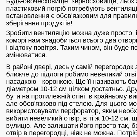
Будь-овочесховище, зерносховище, льох 
пластиковий погріб потребують вентиляції.
встановлення є обов'язковим для правиль
зберігання продуктів!
Зробити вентиляцію можна дуже просто, і
коморі нам знадобиться всього два отвор
і відтоку повітря. Таким чином, він буде п
змінюватися.
В районі двері, десь у самій перегородок 
ближче до підлоги робимо невеликий отв
насадкою - коронкою. Ще її називають б
діаметром 10-12 см цілком достатньо. Дру
бути на протилежній стіні, в крайньому вип
але обов'язково під стелею. Для цього м
використовувати перфоратор, яким необх
вибити невеликий отвір, в ті ж 10-12 см, 
вулицю. Але залишати його просто так, бе
отвір в перегородці, ніяк не можна. Потрі