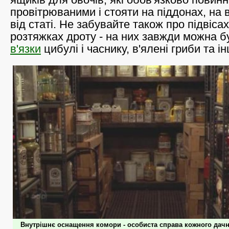
провітрюваними і стояти на піддонах, на в
від статі. Не забувайте також про підвісах,
розтяжках дроту - на них завжди можна б
в'язки
цибулі і часнику, в'ялені гриби та і
Внутрішнє оснащення комори - особиста справа кожного дачни