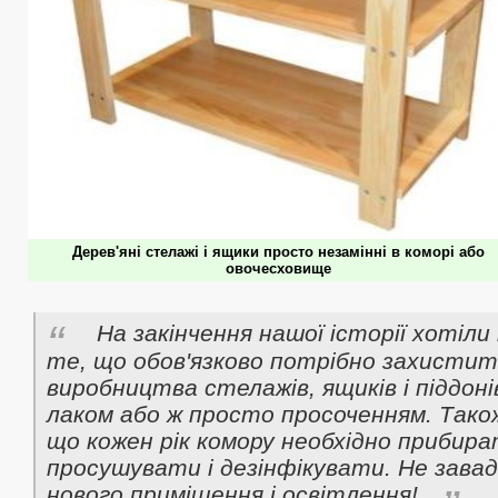
Дерев'яні стелажі і ящики просто незамінні в коморі або
овочесховище
На закінчення нашої історії хотіли
те, що обов'язково потрібно захисти
виробництва стелажів, ящиків і піддон
лаком або ж просто просоченням. Також
що кожен рік комору необхідно прибира
просушувати і дезінфікувати. Не зава
нового приміщення і освітлення!