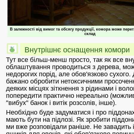
В залежності від вимог та обсягу продукції, комора може пере
склад
Внутрішнє оснащення комори
Тут все більш-менш просто, так як все вн
облаштування проводиться з дерева, мож
недорогих порід, але обов'язково сухого.
бажано обробити нетоксичними просоченн
деяких місцях зіткнення з рідинами і вол
попередити практично нереально (можливо
"вибух" банок і витік розсолів, інше).
Необхідно буде задуматися і про піддонах
мають бути на підлозі. Як зробити піддон
ми вже розповідали раніше. Не завадить 
ящиків для овочів, які обов'язково повинн