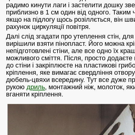
радимо кинути лаги і застелити дошку зве
приблизно в 1 см один від одного. Таким 
якщо на підлогу щось розіллється, він шв
рахунок циркуляції повітря.
Далі слід згадати про утеплення стін, для
вирішили взяти пінопласт. Його можна крі
непідготовлені стіни, але все одно їх кра
можливого сміття. Після, просто додаєте
до стіни і закріплюєте на пластикові гриб
кріплення, яке вимагає свердління отвору
дюбель-цвяхи всередину. Тут все дуже пр
рукою
дриль
, монтажний ніж, молоток, як
вганяти кріплення.