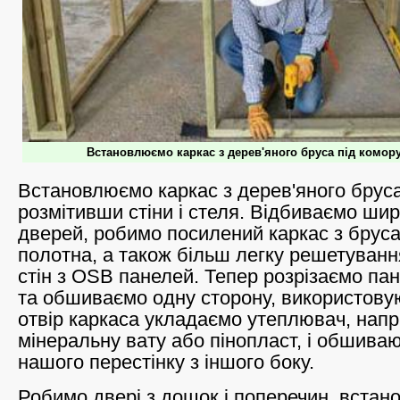
Встановлюємо каркас з дерев'яного бруса під комору
Встановлюємо каркас з дерев'яного бруса
розмітивши стіни і стеля. Відбиваємо шир
дверей, робимо посилений каркас з бруса
полотна, а також більш легку решетуванн
стін з OSB панелей. Тепер розрізаємо пан
та обшиваємо одну сторону, використову
отвір каркаса укладаємо утеплювач, напр
мінеральну вату або пінопласт, і обшива
нашого перестінку з іншого боку.
Робимо двері з дощок і поперечин, вста