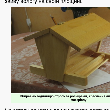
зайву вологу на своїй площині.
Збираємо годівницю строго за розмірами, кресленнями 
матеріалу