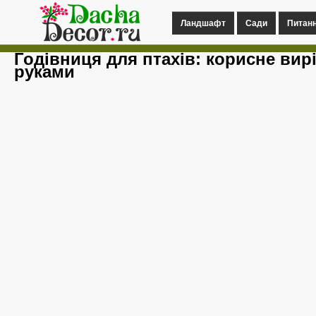
Ландшафт
Сади
Питан
Годівниця для птахів: корисне вир
руками