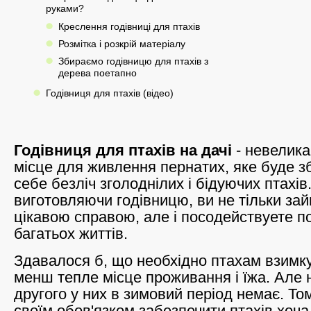
руками?
Креслення годівниці для птахів
Розмітка і розкрій матеріалу
Збираємо годівницю для птахів з
дерева поетапно
Годівниця для птахів (відео)
Годівниця для птахів на дачі
- невелика
місце для живлення пернатих, яке буде з
себе безліч зголоднілих і бідуючих птахів.
виготовляючи годівницю, ви не тільки за
цікавою справою, але і посодействуете п
багатьох життів.
Здавалося б, що необхідно птахам взимку
менш тепле місце проживання і їжа. Але н
другого у них в зимовий період немає. Т
своїм обов'язком забезпечити птахів хоча