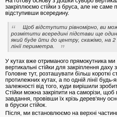
На готову основу з дошки суворо вертик
закріплюємо стійки з бруса, але не саме п
відступивши всередину.
Щоб відступити рівномірно, ви м
розмітити всередині підстави ще оди
який буде йти до центру, скажімо, на 2 
лінії периметра.
У кутах вже отриманого прямокутника м
вертикальні стійки для закріплення даху 
Головне тут, розташувати більш короткі ст
протилежних кутах, а по одній лінії будь-як
залежності від того, куди вирішили зробит
Стійки можна закріпити на саморізи, щоб
завдання, провівши їх крізь дерев'яну ос
в бруски стійок.
Після, ми встановлюємо на верхні частини