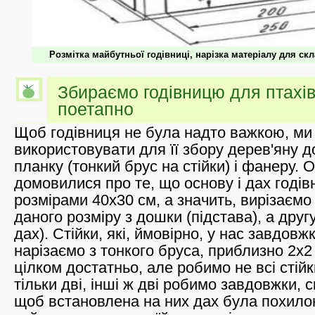
Розмітка майбутньої годівниці, нарізка матеріалу для ск
Збираємо годівницю для птахів
поетапно
Щоб годівниця не була надто важкою, ми
використовувати для її збору дерев'яну 
планку (тонкий брус на стійки) і фанеру. 
домовилися про те, що основу і дах годівн
розмірами 40х30 см, а значить, вирізаємо
даного розміру з дошки (підстава), а друг
дах). Стійки, які, ймовірно, у нас завдовж
нарізаємо з тонкого бруса, приблизно 2х2
цілком достатньо, але робимо не всі стійк
тільки дві, інші ж дві робимо завдовжки, с
щоб встановлена на них дах була похило