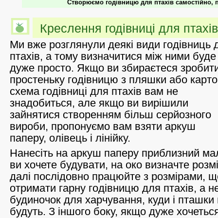
Створюємо годівницю для птахів самостійно, 
Креслення годівниці для птахів
Ми вже розглянули деякі види годівниць 
птахів, а тому визначитися між ними буде
дуже просто. Якщо ви збираєтеся зробит
простеньку годівницю з пляшки або карто
схема годівниці для птахів вам не
знадобиться, але якщо ви вирішили
зайнятися створенням більш серйозного
вироби, пропонуємо вам взяти аркуш
паперу, олівець і лінійку.
Нанесіть на аркуш паперу приблизний ма
ви хочете будувати, на око визначте розмі
далі послідовно працюйте з розмірами, щ
отримати гарну годівницю для птахів, а 
будиночок для харчування, куди і пташки 
будуть. З іншого боку, якщо дуже хочетьс