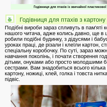
Годівниця для птахів із звичайної пластиково
Годівниця для птахів з картону
Подібні вироби зараз спливуть в пам'яті 
нашого читача, адже колись давно, ще в ш
робили подібні будинку, з дідусями і бабу
уроках праці, де різали і клеїли картон, 
спеціальну коробочку. По суті, зараз мож
навчання поколінь, і почати створення год
дітьми, онуками або просто молодшими б
сестрами. Вам знадобиться всього кілька
картону, ножиці, клей, голка і товста нит
підвіс.