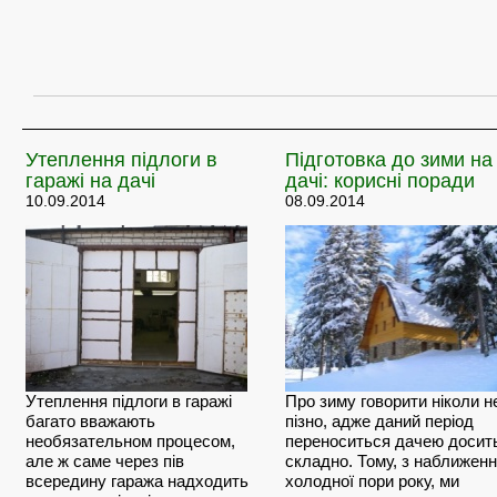
Утеплення
підлоги в
Підготовка
до зими на
гаражі на дачі
дачі: корисні поради
10.09.2014
08.09.2014
Утеплення підлоги в гаражі
Про зиму говорити ніколи н
багато вважають
пізно, адже даний період
необязательном процесом,
переноситься дачею досит
але ж саме через пів
складно. Тому, з наближен
всередину гаража надходить
холодної пори року, ми