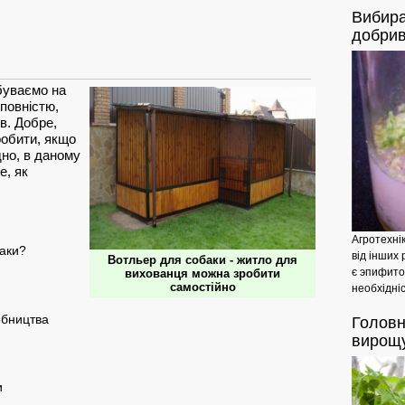
Вибир
добрив
 буваємо на
 повністю,
в. Добре,
робити, якщо
но, в даному
е, як
Агротехні
аки?
від інших 
Вотльер для собаки - житло для
є эпифито
вихованця можна зробити
самостійно
необхідніс
обництва
Головн
вирощу
и