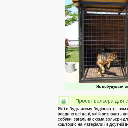
Як побудувати в
Проект вольєра для 
Як і в будь-якому будівництві, нам 
воєдино всі дані, які й визначать в
собаки, загальна схема вольєри для
кошторис на матеріали і відсутній і