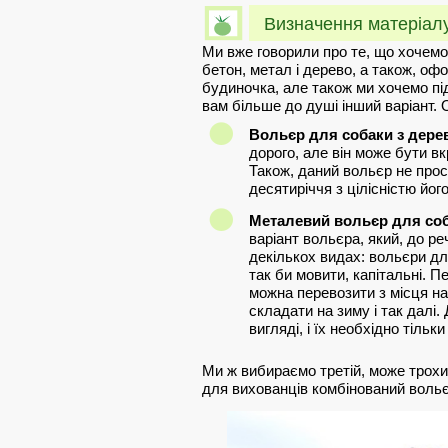
Визначення матеріал
Ми вже говорили про те, що хочемо
бетон, метал і дерево, а також, оф
будиночка, але також ми хочемо пі
вам більше до душі інший варіант. 
Вольєр для собаки з дере
дорого, але він може бути в
Також, даний вольєр не прос
десятиріччя з цілісністю йо
Металевий вольєр для со
варіант вольєра, який, до р
декількох видах: вольєри для
так би мовити, капітальні. П
можна перевозити з місця на
складати на зиму і так далі.
вигляді, і їх необхідно тільк
Ми ж вибираємо третій, може трохи
для вихованців комбінований вольє