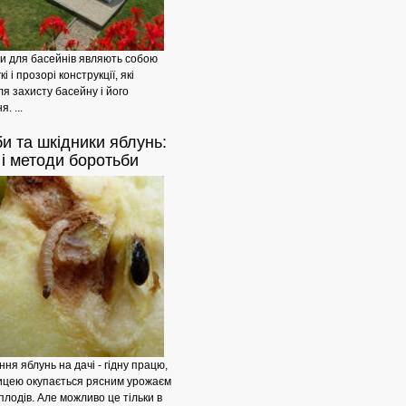
и для басейнів являють собою
і і прозорі конструкції, які
ля захисту басейну і його
. ...
би
та шкідники яблунь:
Як
 і методи боротьби
ня яблунь на дачі - гідну працю,
ицею окупається рясним урожаєм
плодів. Але можливо це тільки в