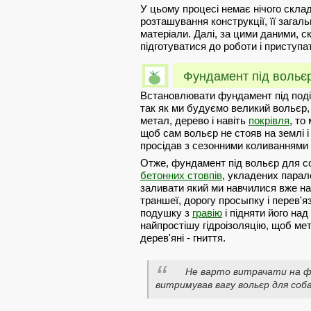
У цьому процесі немає нічого склад
розташування конструкції, її загаль
матеріали. Далі, за цими даними, с
підготуватися до роботи і приступа
Фундамент під вольє
Встановлювати фундамент під подіб
так як ми будуємо великий вольєр,
метал, дерево і навіть
покрівля
, то
щоб сам вольєр не стояв на землі і 
просідав з сезонними коливаннями р
Отже, фундамент під вольєр для с
бетонних стовпів
, укладених парал
заливати який ми навчилися вже на
траншеї, дорогу просыпку і перев'
подушку з
гравію
і підняти його над
найпростішу гідроізоляцію, щоб мет
дерев'яні - гниття.
Не варто витрачати на фу
витримував вагу вольєр для соба