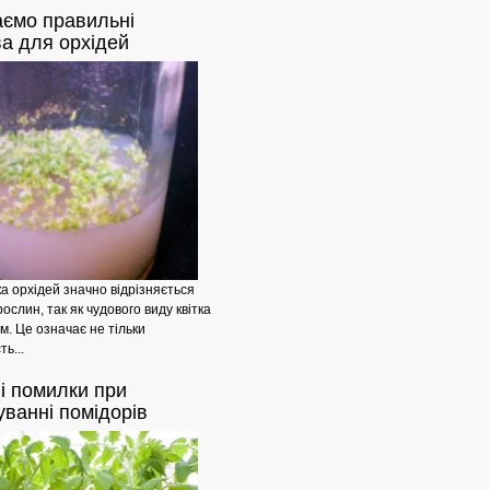
аємо
правильні
Утеплення
а для орхідей
ка орхідей значно відрізняється
рослин, так як чудового виду квітка
м. Це означає не тільки
ть...
і
помилки при
Залізобетонні
ванні помідорів