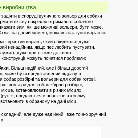
у виробництва
 задіяти в споруді вуличного вольєр для собаки
ормити якісну покрівлю отриманого собачого
дказати вам, які ще можливі вольєри, бути може,
Отже, на даний момент, можливі наступні варіанти:
ва
- простий варіант, який обійдеться дуже
край ненадійним, якщо пес любить пустувати.
лужить дуже довго і вже до свого
го конструкції можуть початися проблеми;
баки
. Більш надійний, але і більш дорогий
ечі, може бути представлений відразу в
 собак розбірні та вольєри для собак готові,
ерші вольєри для собак збірно-розбірні,
 місце, встановлювати в різних місцях,
 Другі ж, продаються в повністю готовому
и встановити в обраному на дачі місці.
 складний, але дуже надійний і вже точно зручний
р.