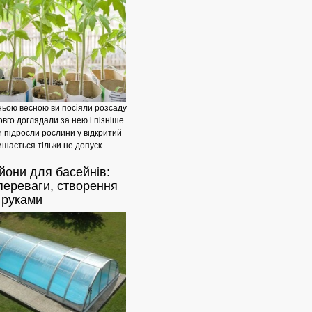
ьою весною ви посіяли розсаду
овго доглядали за нею і пізніше
 підросли рослини у відкритий
ишається тільки не допуск...
йони
для басейнів:
 переваги, створення
Сади
 руками