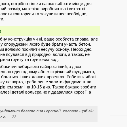
ного, потрібно тільки на око вибрати місце для
ний розмір, матеріал виробництва і витратні
класти кошториси та закупити все необхідне,
ти.
р
ну конструкцію чи ні, ваше особиста справа, але
 у спорудженні якого буде брати участь бетон,
 ми воліємо посилити несучу основу. Необхідно,
не псувався від природної вологи, а також, не
івня грунту та грунтових вод.
обаки ми вибираємо найпростіший, з двох
ельно один одному або ж стрічковий фундамент,
 багатьох інших дачних проектах. Робити глибокі
язку не варто, треба лише залити фундамент на
 рівнем землі на 10-15 див. Також бажано зробити
алеві деталі вольєра не піддавалися корозії, а
ндамент багато сил і грошей, головне щоб він
ки.