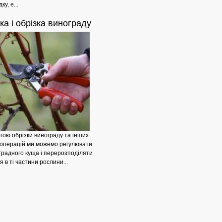
у, е...
зка
і обрізка винограду
Галимодендрон:
гою обрізки винограду та інших
 операцій ми можемо регулювати
градного куща і перерозподіляти
 в ті частини рослини...