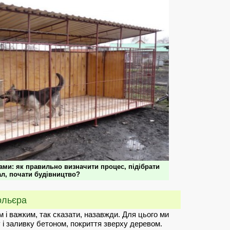
ами: як правильно визначити процес, підібрати
ал, почати будівництво?
ольєра
 і важким, так сказати, назавжди. Для цього ми
і заливку бетоном, покриття зверху деревом.