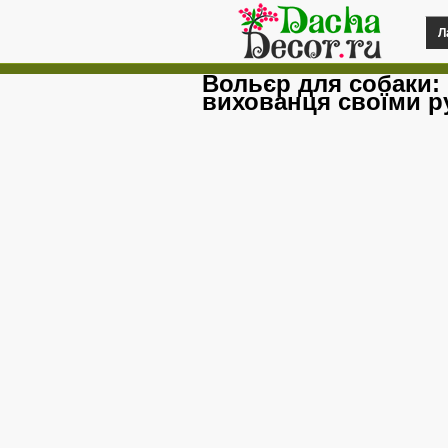
Л
Вольєр для собаки:
вихованця своїми р