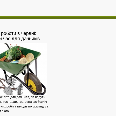
роботи в червні:
Створення
й час для дачників
 літо для дачників, які ведуть
е господарство, означає безліч
них робіт і заходів по догляду за
в ого...