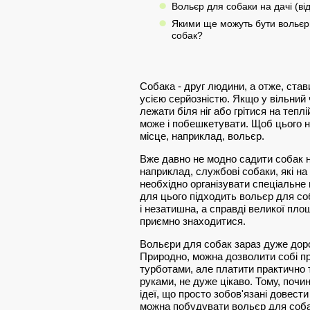
Вольєр для собаки на дачі (ві
Якими ще можуть бути вольєр
собак?
Собака - друг людини, а отже, стави
усією серйозністю. Якщо у вільний
лежати біля ніг або грітися на тепл
може і побешкетувати. Щоб цього н
місце, наприклад, вольєр.
Вже давно не модно садити собак на
наприклад, службові собаки, які на
необхідно організувати спеціальне 
для цього підходить вольєр для со
і незатишна, а справді великої пло
приємно знаходитися.
Вольєри для собак зараз дуже дорог
Природно, можна дозволити собі пр
турботами, але платити практично 
руками, не дуже цікаво. Тому, почи
ідеї, що просто зобов'язані довести
можна побудувати вольєр для соба