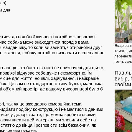
део)
и для
тися до подібної живності потрібно з повагою і
 час собака може знаходитися поряд з вами,
Якщо ранн
ій майданчику, то коли ви зайняті, чотириногий друг
томатів, д
е сталося, собаку потрібно визначати в спеціальне
перенесли
грунт, зал
 ланцюг, та багато з них і не призначені для цього,
Павіль
 прив'язі відчуває себе дуже некомфортно. Їм
місце для життя, ночівлі, харчування, і найкраще
вибір,
бак. Це вам не стандартного типу будка, маленька
своїми
щі об'ємний простір, де вашому вихованцеві було б
і, так як це вже давно комерційна тема.
идбати подібну конструкцію і не маятися з даними
тисячу доларів за те, що можна зробити своїми
наючи писати цей матеріал, ми зловили себе на
 статтю до кінця і розповісти всім бажаючим, як
ки своїми руками.