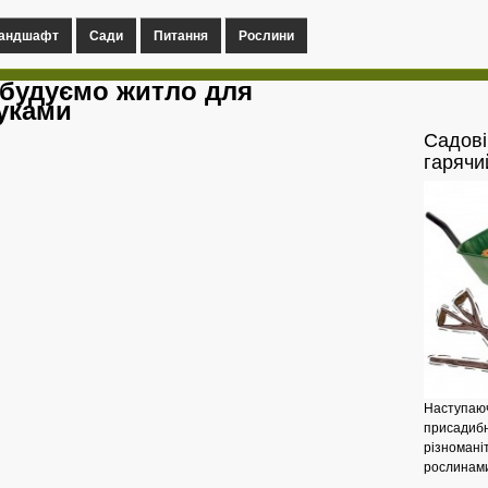
андшафт
Сади
Питання
Рослини
 будуємо житло для
уками
Садові
гарячи
Наступаюче
присадибн
різноманіт
рослинами 