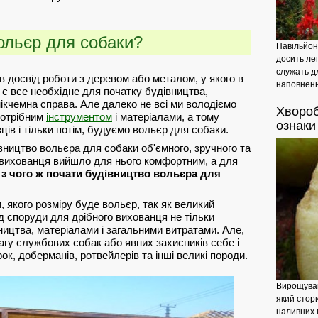
ольєр для собаки?
Павільйон
досить легк
служать д
 досвід роботи з деревом або металом, у якого в
наповнення
є все необхідне для початку будівництва,
ікчемна справа. Але далеко не всі ми володіємо
Хворо
потрібним
інструментом
і матеріалами, а тому
ознаки
ів і тільки потім, будуємо вольєр для собаки.
ництво вольєра для собаки об'ємного, зручного та
 вихованця вийшло для нього комфортним, а для
 з чого ж почати будівництво вольєра для
, якого розміру буде вольєр, так як великий
д споруди для дрібного вихованця не тільки
ництва, матеріалами і загальними витратами. Але,
вагу службових собак або явних захисників себе і
ок, доберманів, ротвейлерів та інші великі породи.
Вирощуван
який стор
наливних 