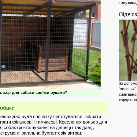
тому випадк
Підв'я
За допомо
"зелених"
ольєр для собаки своїми руками?
сили вино
харчування
собаки
необхідно буде спочатку підготуватися і зібрати
итрати фінансові і тимчасові. Креслення вольєр для
 собак (розташування на ділянці і так далі),
нструмент, загальна бухгалтерія витрат.