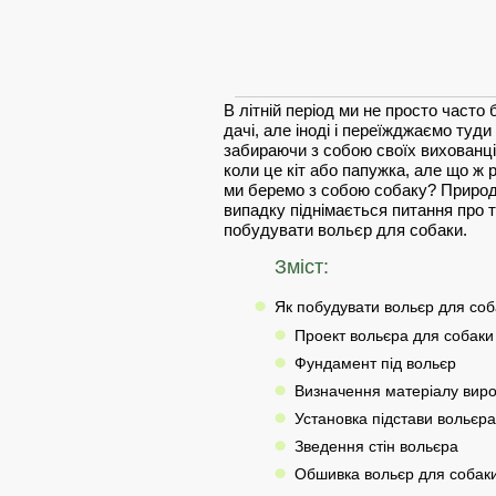
В літній період ми не просто часто
дачі, але іноді і переїжджаємо туди
забираючи з собою своїх вихованці
коли це кіт або папужка, але що ж 
ми беремо з собою собаку? Природ
випадку піднімається питання про т
побудувати вольєр для собаки.
Зміст:
Як побудувати вольєр для соб
Проект вольєра для собаки
Фундамент під вольєр
Визначення матеріалу вир
Установка підстави вольєра
Зведення стін вольєра
Обшивка вольєр для собак