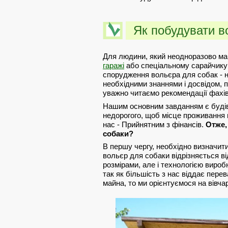
Як побудувати в
Для людини, який неодноразово мав
гаражі
або спеціальному сарайчику 
спорудження вольєра для собак - н
необхідними знаннями і досвідом, 
уважно читаємо рекомендації фахівц
Нашим основним завданням є будів
недорогого, щоб місце проживання
нас - Прийнятним з фінансів.
Отже,
собаки?
В першу чергу, необхідно визначити
вольєр для собаки відрізняється ві
розмірами, але і технологією вироб
так як більшість з нас віддає пере
майна, то ми орієнтуємося на вівчар