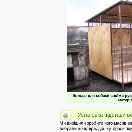
Вольєр для собаки своїми рук
матері
Установка підстави в
Ми вирішили зробити його масивним
вибрали швелера, дошку, просыпку 