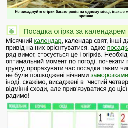
Не висаджуйте огірки багато років на одному місці, інакше 
врожаю
Посадка огірка за календарем
Місячний
календар
, календар свят, інші д
привід на них орієнтуватися, адже
посадк
ряд вимог, стосується це і огірків. Необхі
оптимальний момент по погоді, почекати 
грунту, прорахувати час посадки таким ч
не були пошкоджені нічними
заморозкам
іноді, скажімо, висаджені в "чистий четве
відмінні сходи, але прив'язуватися до ціє
радимо!