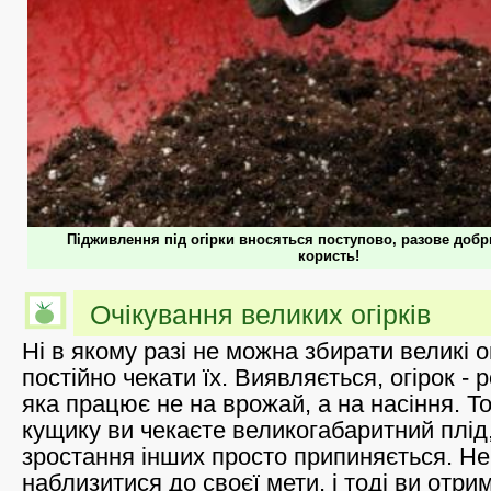
Підживлення під огірки вносяться поступово, разове добр
користь!
Очікування великих огірків
Ні в якому разі не можна збирати великі о
постійно чекати їх. Виявляється, огірок -
яка працює не на врожай, а на насіння. Т
кущику ви чекаєте великогабаритний плід,
зростання інших просто припиняється. Не
наблизитися до своєї мети, і тоді ви отри