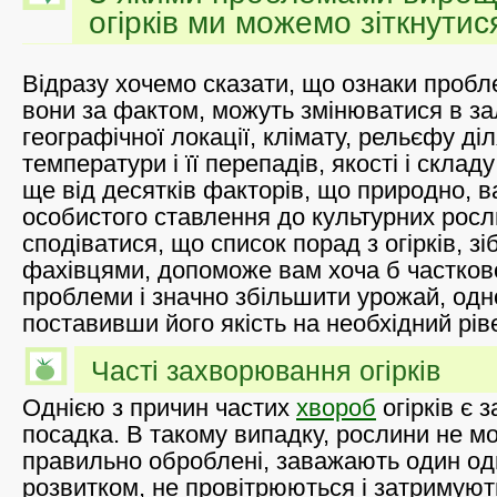
огірків ми можемо зіткнутис
Відразу хочемо сказати, що ознаки пробле
вони за фактом, можуть змінюватися в за
географічної локації, клімату, рельєфу ді
температури і її перепадів, якості і складу
ще від десятків факторів, що природно, 
особистого ставлення до культурних рос
сподіватися, що список порад з огірків, 
фахівцями, допоможе вам хоча б частков
проблеми і значно збільшити урожай, од
поставивши його якість на необхідний рів
Часті захворювання огірків
Однією з причин частих
хвороб
огірків є 
посадка. В такому випадку, рослини не м
правильно оброблені, заважають один од
розвитком, не провітрюються і затримують