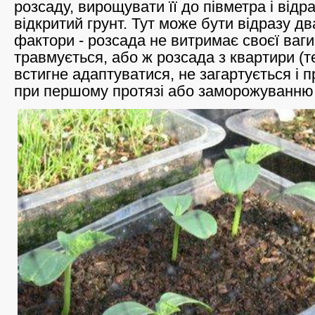
розсаду, вирощувати її до півметра і відр
відкритий грунт. Тут може бути відразу д
фактори - розсада не витримає своєї ваги
травмується, або ж розсада з квартири (т
встигне адаптуватися, не загартується і 
при першому протязі або заморожуванню