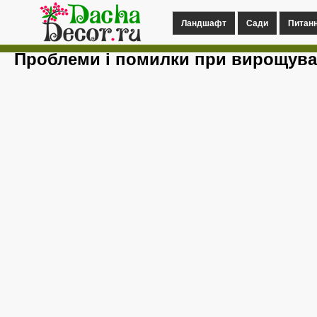
Ландшафт
Сади
Питан
Проблеми і помилки при вирощуван