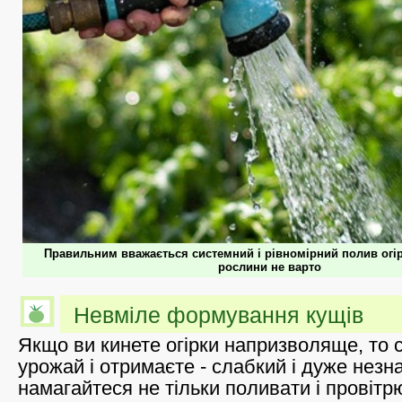
Правильним вважається системний і рівномірний полив огір
рослини не варто
Невміле формування кущів
Якщо ви кинете огірки напризволяще, то 
урожай і отримаєте - слабкий і дуже незн
намагайтеся не тільки поливати і провітр