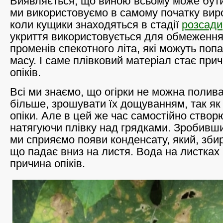
Виявляється, що виною всьому може бути
ми використовуємо в самому початку вир
коли кущики знаходяться в стадії
розсади
укриття використовується для обмеження
променів спекотного літа, які можуть поп
масу. І саме плівковий матеріал стає при
опіків.
Всі ми знаємо, що огірки не можна полива
більше, зрошувати їх дощуванням, так як
опіки. Але в цей же час самостійно ство
натягуючи плівку над грядками. Зробивши
ми сприяємо появи конденсату, який, збир
що падає вниз на листя. Вода на листках 
причина опіків.