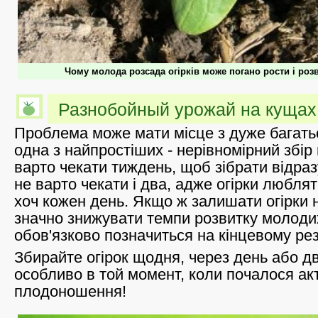
Чому молода розсада огірків може погано рости і роз
Разнобойный урожай на кущах 
Проблема може мати місце з дуже багать
одна з найпростіших - нерівномірний збі
варто чекати тиждень, щоб зібрати відразу
не варто чекати і два, адже огірки любля
хоч кожен день. Якщо ж залишати огірки н
значно знижувати темпи розвитку молодих
обов'язково позначиться на кінцевому рез
Збирайте огірок щодня, через день або дв
особливо в той момент, коли почалося ак
плодоношення!