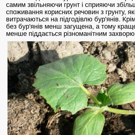
самим звільняючи грунт і сприяючи збіл
споживання корисних речовин з грунту, як
витрачаються на підгодівлю бур'янів. Крі
без бур'янів менш загущена, а тому краще
менше піддається різноманітним захвор