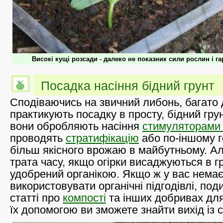
Високі кущі розсади - далеко не показник сили рослин і г
Посадка насіння бідний грунт
Сподіваючись на звичний либонь, багато
практикують посадку в просту, бідний гру
вони обробляють насіння
стимуляторами 
проводять
стратифікацію
або по-іншому г
більш якісного врожаю в майбутньому. А
трата часу, якщо огірки висаджуються в гр
удобрений органікою. Якщо ж у вас нема
використовувати органічні підгодівлі, под
статті про
компості
та інших добривах для 
їх допомогою ви зможете знайти вихід із с