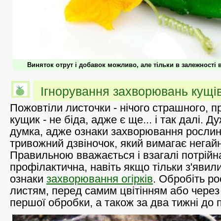
Виняток отрут і добавок можливо, але тільки в залежності в
Ігнорування захворювань кущі
Пожовтіли листочки - нічого страшного, п
кущик - не біда, адже є ще... і так далі. 
думка, адже ознаки захворювання рослин 
тривожний дзвіночок, який вимагає негайн
Правильною вважається і взагалі потрійн
профілактична, навіть якщо тільки з'явил
ознаки
захворювання огірків
. Обробіть р
листям, перед самим цвітінням або через 
першої обробки, а також за два тижні до 