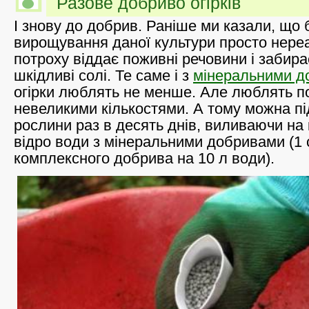
Разове добриво огірків
І знову до добрив. Раніше ми казали, що 
вирощування даної культури просто нереа
потроху віддає поживні речовини і забира
шкідливі солі. Те саме і з
мінеральними д
огірки люблять не менше. Але люблять по
невеликими кількостями. А тому можна п
рослини раз в десять днів, виливаючи на
відро води з мінеральними добривами (1
комплексного добрива на 10 л води).