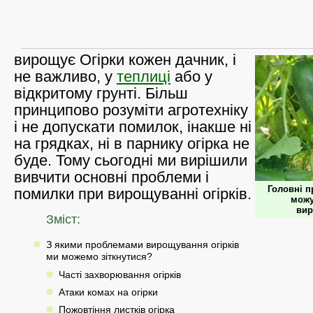
вирощує Огірки кожен дачник, і
не важливо, у
теплиці
або у
відкритому грунті. Більш
принципово розуміти агротехніку
і не допускати помилок, інакше ні
на грядках, ні в парнику огірка не
буде. Тому сьогодні ми вирішили
вивчити основні проблеми і
Головні п
помилки при вирощуванні огірків.
можу
вир
Зміст:
З якими проблемами вирощування огірків
ми можемо зіткнутися?
Часті захворювання огірків
Атаки комах на огірки
Пожовтіння листків огірка