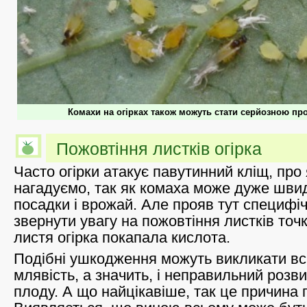
Комахи на огірках також можуть стати серйозною п
Пожовтіння листків огірка
Часто огірки атакує павутинний кліщ, про
нагадуємо, так як комаха може дуже шви
посадки і врожай. Але прояв тут специфіч
звернути увагу на пожовтіння листків точк
листя огірка покапала кислота.
Подібні ушкодження можуть викликати вс
млявість, а значить, і неправильний розв
плоду. А що найцікавіше, так це причина