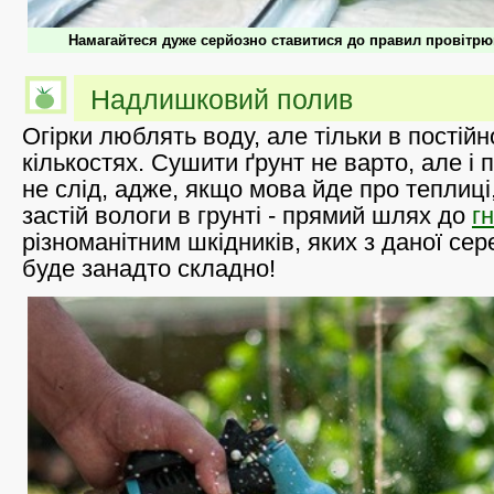
Намагайтеся дуже серйозно ставитися до правил провітрю
Надлишковий полив
Огірки люблять воду, але тільки в постій
кількостях. Сушити ґрунт не варто, але і
не слід, адже, якщо мова йде про теплиці,
застій вологи в грунті - прямий шлях до
г
різноманітним шкідників, яких з даної с
буде занадто складно!