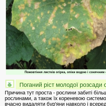
Пожовтіння листків огірка, опіки водою і сонячним
Поганий ріст молодої розсади о
Причина тут проста - рослини забиті біл
рослинами, а також їх кореневою системо
вчасно видаляти бур'яни навколо і всеред