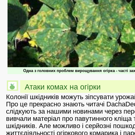
Одна з головних проблем вирощування огірка - часті з
Атаки комах на огірки
Колонії шкідників можуть зіпсувати урожа
Про це прекрасно знають читачі DachaDec
слідкують за нашими новинами через пер
вивчали матеріал про павутинного кліща 
шкідників. Але можливо і серйозні пошк
життєдіяльності огіркового комарика і пар