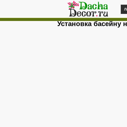
Л
Установка басейну н