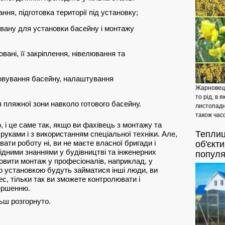
ня, підготовка території під установку;
овану для установки басейну і монтажу
вані, її закріплення, нівелювання та
овування басейну, налаштування
Жарновець
то рід, в 
 пляжної зони навколо готового басейну.
листопадни
також часо
 і це саме так, якщо ви фахівець з монтажу та
Теплиц
уками і з використанням спеціальної техніки. Але,
ати роботу ні, ви не маєте власної бригади і
об'єкт
хідними знаннями у будівництві та інженерних
популя
вити монтаж у професіоналів, наприклад, у
що установкою будуть займатися інші люди, ви
ес, тільки так ви зможете контролювати і
ершенню.
ьш розгорнуто.