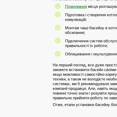
Планування
місця розташуван
Підготовка і створення котл
комунікацій;
Монтаж чаші басейну в котло
обсипання;
Підключення систем обслуг
правильності їх роботи;
Облицювання і окультурення
На перший погляд, все дуже просто,
зможете встановити басейн своїми р
якщо можливості самостійно коригув
техніки, а також не володієте необ
системах, ми б рекомендували замо
компанії-продавця. Але, навіть як
повинні точно знати і розуміти проц
правильно прийняти роботу по зав
Отже, етапи установки басейну біл