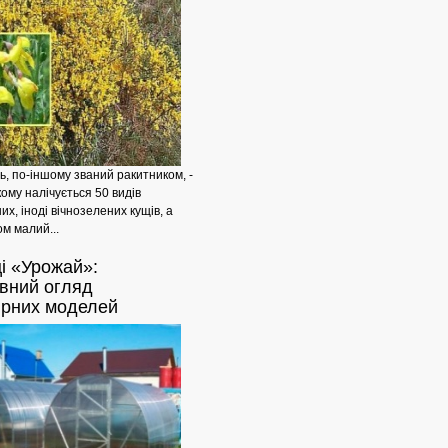
, по-іншому званий ракитником, -
якому налічується 50 видів
х, іноді вічнозелених кущів, а
м малий...
і
«Урожай»:
Проблеми
ивний огляд
рних моделей