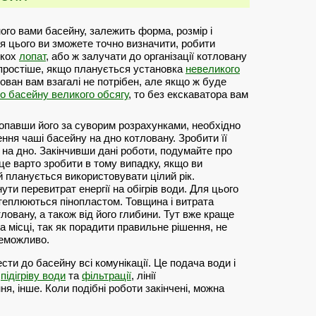
ого вами басейну, залежить форма, розмір і
ля цього ви зможете точно визначити, робити
ькох
лопат
, або ж залучати до організації котловану
 простіше, якщо планується установка
невеликого
лован вам взагалі не потрібен, але якщо ж буде
о басейну великого обсягу
, то без екскаватора вам
копавши його за суворим розрахунками, необхідно
ння чаші басейну на дно котловану. Зробити її
на дно. Закінчивши дані роботи, подумайте про
це варто зробити в тому випадку, якщо ви
 планується використовувати цілий рік.
ти перевитрат енергії на обігрів води. Для цього
утеплюються пінопластом. Товщина і витрата
тловану, а також від його глибини. Тут вже краще
а місці, так як порадити правильне рішення, не
неможливо.
сти до басейну всі комунікації. Це подача води і
я
підігріву води
та
фільтрації
, лінії
я, інше. Коли подібні роботи закінчені, можна