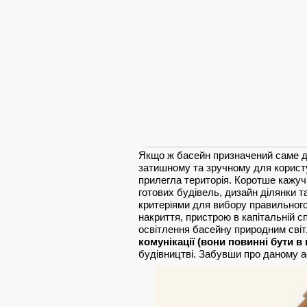
Якщо ж басейн призначений саме дл
затишному та зручному для користув
прилегла територія. Коротше кажуч
готових будівель, дизайн ділянки 
критеріями для вибору правильного
накриття, пристрою в капітальній с
освітлення басейну природним світл
комунікації (вони повинні бути в
будівництві. Забувши про даному а