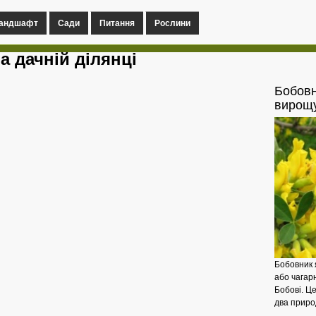
андшафт
Сади
Питання
Рослини
а дачній ділянці
Бобовн
вирощ
Бобовник 
або чагар
Бобові. Це
два природ