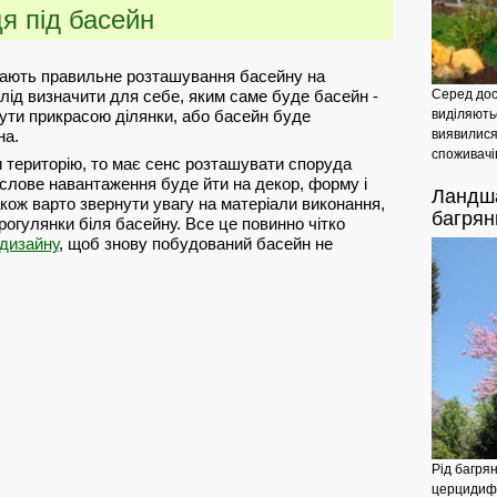
я під басейн
чають правильне розташування басейну на
слід визначити для себе, яким саме буде басейн -
Серед дос
бути прикрасою ділянки, або басейн буде
виділяютьс
на.
виявилися
споживачів
 територію, то має сенс розташувати споруда
лове навантаження буде йти на декор, форму і
Ландш
Також варто звернути увагу на матеріали виконання,
багрян
огулянки біля басейну. Все це повинно чітко
дизайну
, щоб знову побудований басейн не
Рід багря
церцидифи