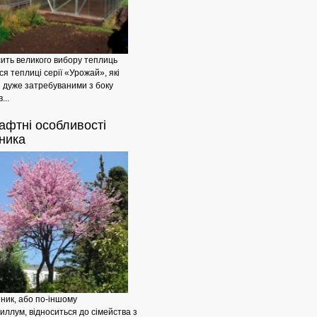
ить великого вибору теплиць
я теплиці серії «Урожай», які
 дуже затребуваними з боку
...
Садова
афтні
особливості
ника
нник, або по-іншому
ллум, відноситься до сімейства з