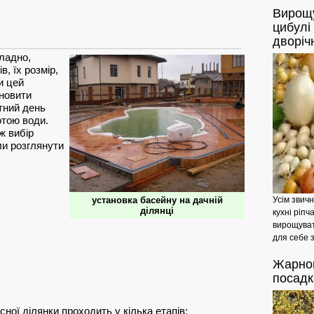
Вирощ
цибулі
дворіч
ладно,
, їх розмір,
и цей
ановити
тний день
тою води.
ж вибір
ли розглянути
установка басейну на дачній
Усім звич
ділянці
кухні ріп
вирощуват
для себе з
Жарно
посадк
сної ділянки проходить у кілька етапів: