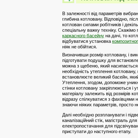
В залежності від параметрів вибран
глибина котловану. Відповідно, піс
котлован силами робітників і декіл
спеціальну важку техніку. Скажімо
каркасного басейну
на дачі, то кот
відбуватися установка
композитног
ніяк не обійтися.
Визначивши розмір котловану, і ви
підготувати подушку для встановле
можна з щебеню, який насипається 
необхідність утеплення котловану, 
встановлюєте великий басейн, який
Утеплення, згодом, допоможе уникну
стінки котловану закріплюються і 
матеріалу залежить від розмірів ко
відразу спілкуватися з фахівцями н
знаючи ніяких параметрів, просто 
Далі необхідно розпланувати і підве
каналізаційний стік, магістраль дл
електропостачання для підсвічуванн
приступати до наступного етапу.