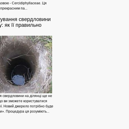
звою - Cercidiphyllaceae. Ця
 прекрасним па...
Груша:
чування
свердловини
у: як її правильно
 свердловини на ділянці ще не
що ви зможете користуватися
еї. Новий джерело потрібно буде
и». Процедура ця розуміють...