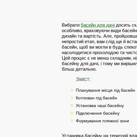
Вибрати
басейн для дачі
досить ск
особливо, враховуючи види басейнів
дизайн та вартість. Але, пройшовш
непростий етап, вам слід ще й вст
басейн, щоб ви могли в будь спеко
насолодитися прохолодою та чисто
Цей процес є не менш складним, ні
басейну для дачі, і тому ми виріши
більш детально.
Зміст:
Планування місця під басейн
Котлован під басейн
Установка чаші басейну
Підключення басейну
Формування пляжної зони
Установка басейну на території вла