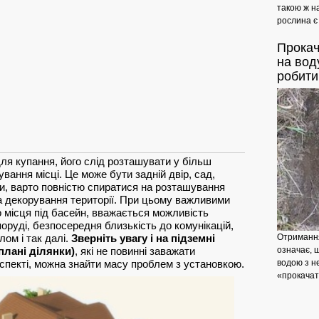
такою ж на
рослина є
Прока
на вод
робити
я купання, його слід розташувати у більш
ання місці. Це може бути задній двір, сад,
и, варто повністю спиратися на розташування
та декорування території. При цьому важливими
 місця під басейн, вважається можливість
поруді, безпосередня близькість до комунікацій,
Отримання
ом і так далі.
Зверніть увагу і на підземні
означає, 
 плані ділянки)
, які не повинні заважати
водою з н
спекті, можна знайти масу проблем з установкою.
«прокачат