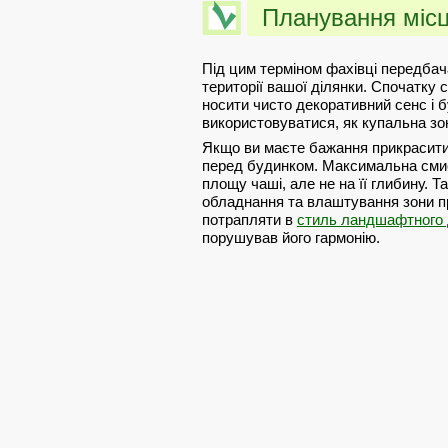
Планування місц
Під цим терміном фахівці передба
території вашої ділянки. Спочатку 
носити чисто декоративний сенс і 
використовуватися, як купальна зо
Якщо ви маєте бажання прикрасити
перед будинком. Максимальна смис
площу чаші, але не на її глибину. 
обладнання та влаштування зони пр
потрапляти в
стиль ландшафтного 
порушував його гармонію.