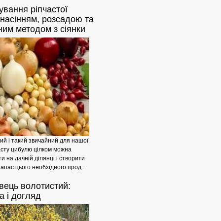
ування
ріпчастої
Основні
 насінням, розсадою та
ним методом з сіянки
ний і такий звичайний для нашої
часту цибулю цілком можна
и на дачній ділянці і створити
апас цього необхідного прод...
Електричні
вець
волотистий:
а і догляд