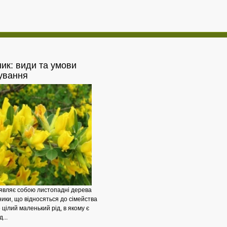
ик:
види та умови
Жалюзі
ування
являє собою листопадні дерева
ники, що відносяться до сімейства
 цілий маленький рід, в якому є
...