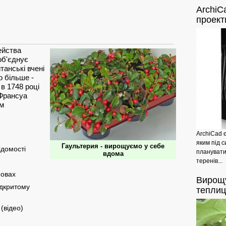
ArchiC
проект
ейства
 об'єднує
танські вчені
 більше -
в 1748 році
-Франсуа
им
ArchiCad 
яким під с
Гаультерия - вирощуємо у себе
ідомості
планувати
вдома
теренів...
мовах
Вирощ
ідкритому
теплиц
(відео)