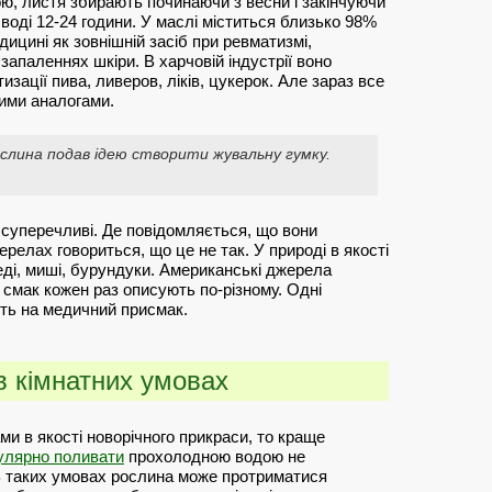
ю, листя збирають починаючи з весни і закінчуючи
воді 12-24 години. У маслі міститься близько 98%
ицині як зовнішній засіб при ревматизмі,
 запаленнях шкіри. В харчовій індустрії воно
зації пива, ливеров, ліків, цукерок. Але зараз все
ими аналогами.
ослина подав ідею створити жувальну гумку.
 суперечливі. Де повідомляється, що вони
релах говориться, що це не так. У природі в якості
меді, миші, бурундуки. Американські джерела
е смак кожен раз описують по-різному. Одні
ють на медичний присмак.
 в кімнатних умовах
и в якості новорічного прикраси, то краще
улярно поливати
прохолодною водою не
В таких умовах рослина може протриматися