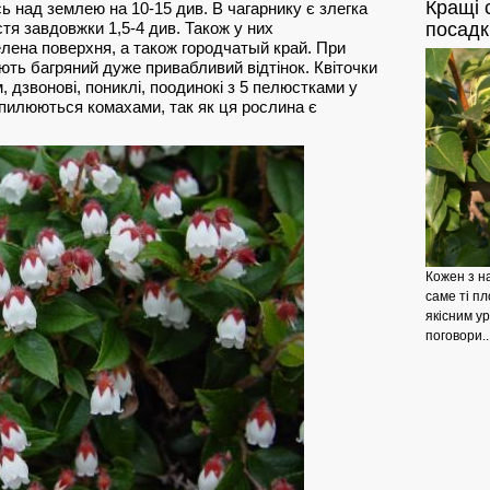
Кращі
с
ь над землею на 10-15 див. В чагарнику є злегка
посадк
стя завдовжки 1,5-4 див. Також у них
елена поверхня, а також городчатый край. При
ють багряний дуже привабливий відтінок. Квіточки
м, дзвонові, пониклі, поодинокі з 5 пелюстками у
запилюються комахами, так як ця рослина є
Кожен з на
саме ті пл
якісним у
поговори..