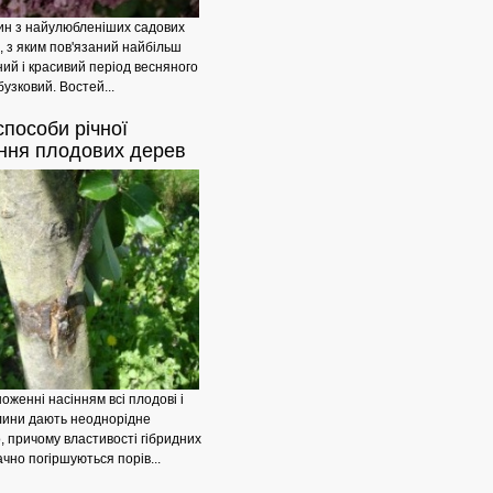
дин з найулюбленіших садових
, з яким пов'язаний найбільш
ий і красивий період весняного
 бузковий. Востей...
пособи річної
ння плодових дерев
Дерев'яна
оженні насінням всі плодові і
слини дають неоднорідне
, причому властивості гібридних
ачно погіршуються порів...