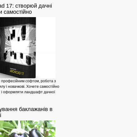
ad
17: створюй дачні
Азалія
и самостійно
є професійним софтом, робота з
илу і новачкові. Хочете самостійно
 і оформляти ландшафт дачної
ування
баклажанів в
Споруда
і