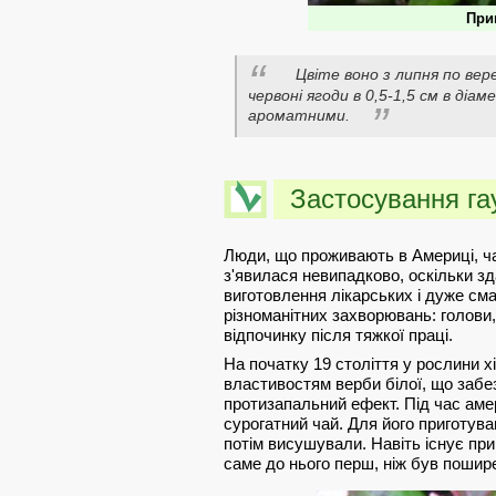
При
Цвіте воно з липня по вер
червоні ягоди в 0,5-1,5 см в діам
ароматними.
Застосування гау
Люди, що проживають в Америці, ча
з'явилася невипадково, оскільки з
виготовлення лікарських і дуже сма
різноманітних захворювань: голови,
відпочинку після тяжкої праці.
На початку 19 століття у рослини хі
властивостям верби білої, що забез
протизапальний ефект. Під час аме
сурогатний чай. Для його приготува
потім висушували. Навіть існує пр
саме до нього перш, ніж був пошир