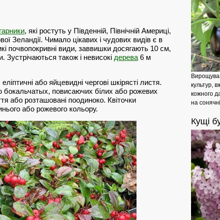
гарники
, які ростуть у Південній, Північній Америці,
ової Зеландії. Чимало цікавих і чудових видів є в
икі почвопокривні види, заввишки досягають 10 см,
ки. Зустрічаються також і невисокі
дерева
6 м
Вирощуван
ліптичні або яйцевидні чергові шкірясті листя.
культур, 
ою бокальчатых, повисаючих білих або рожевих
кожного д
віття або розташовані поодиноко. Квіточки
на сонячні
инього або рожевого кольору.
Кущі
бу