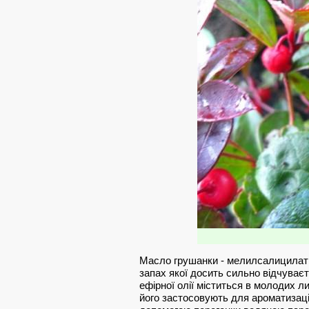
Масло грушанки - мелилсалицилат -
запах якої досить сильно відчуваєт
ефірної олії міститься в молодих л
його застосовують для ароматизаці