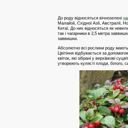
До роду відносяться вічнозелені
ча
Малайзії, Східної Азії, Австралії, Н
Китаї. До них відносяться як невел
так і чагарники в 2,5 метра заввиш
заввишки.
Абсолютно всі рослини роду мають е
Цвітіння відбувається за допомог
квіток, які зібрані у верхівкові суц
утворюють кулясті плоди, білого, с