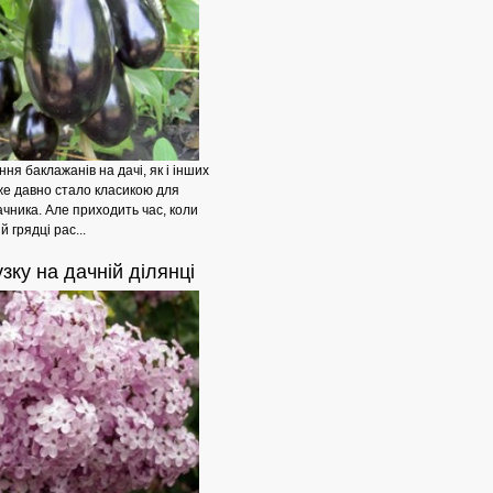
ня баклажанів на дачі, як і інших
вже давно стало класикою для
ачника. Але приходить час, коли
й грядці рас...
зку на дачній ділянці
Як