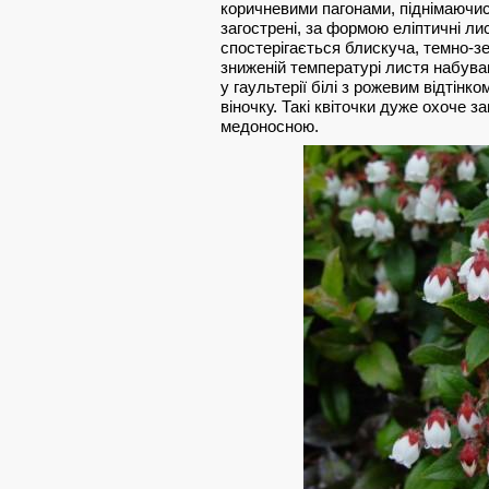
коричневими пагонами, піднімаючис
загострені, за формою еліптичні ли
спостерігається блискуча, темно-з
зниженій температурі листя набува
у гаультерії білі з рожевим відтінко
віночку. Такі квіточки дуже охоче 
медоносною.