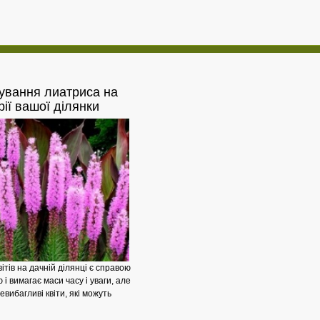
ування
лиатриса на
Вирощуємо
рії вашої ділянки
ітів на дачній ділянці є справою
і вимагає маси часу і уваги, але
невибагливі квіти, які можуть