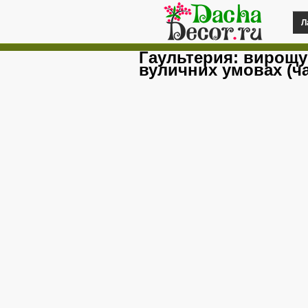
Л
Гаультерия: вирощу
вуличних умовах (ча