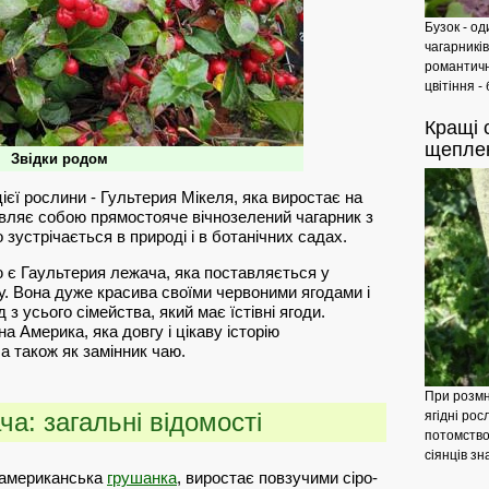
Бузок - о
чагарників
романтичн
цвітіння -
Кращі
с
щепле
Звідки родом
цієї рослини - Гультерия Мікеля, яка виростає на
Являє собою прямостояче вічнозелений чагарник з
 зустрічається в природі і в ботанічних садах.
є Гаультерия лежача, яка поставляється у
у. Вона дуже красива своїми червоними ягодами і
з усього сімейства, який має їстівні ягоди.
а Америка, яка довгу і цікаву історію
 а також як замінник чаю.
При розмн
а: загальні відомості
ягідні ро
потомство
сіянців зн
 американська
грушанка
, виростає повзучими сіро-