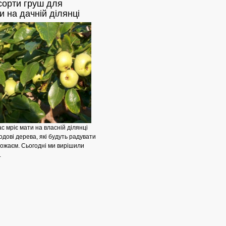
орти груш для
и на дачній ділянці
Хвороби
с мріє мати на власній ділянці
одові дерева, які будуть радувати
рожаєм. Сьогодні ми вирішили
.