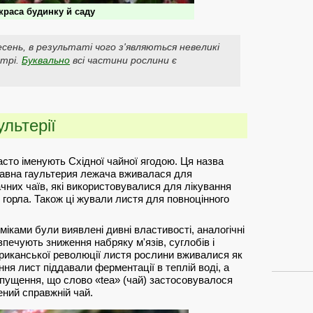
краса будинку й саду
есень, в результаті чого з'являються невеликі
етрі.
Буквально
всі частини рослини є
льтерії
сто іменують Східної чайної ягодою. Ця назва
давна гаультерия лежача вживалася для
чних чаїв, які використовувалися для лікування
 горла. Також ці жували листя для повноцінного
міками були виявлені дивні властивості, аналогічні
печують зниження набряку м'язів, суглобів і
риканської революції листя рослини вживалися як
ння лист піддавали ферментації в теплій воді, а
ипущення, що слово «tea» (чай) застосовувалося
ений справжній чай.