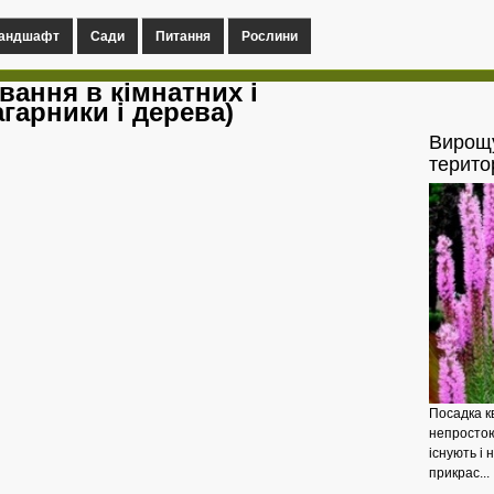
андшафт
Сади
Питання
Рослини
вання в кімнатних і
гарники і дерева)
Вирощ
терито
Посадка кв
непростою 
існують і 
прикрас...