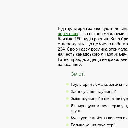
Рід гаультерия зараховують до сім
вересових
, і, за останніми даними,
близько 180 видів рослин. Хоча бри
стверджують, що це число набагато
234. Свою назву рослина отримала 
на честь канадського лікаря Жана
Готьє, правда, з дещо неправильн
написанням.
Зміст:
Гаультерия лежача: загальні в
Застосування гаультерії
Зміст гаультерії в кімнатних у
Як вирощувати гаультерію у в
грунті
Культури сімейства вересових 
Розмноження гаультерії