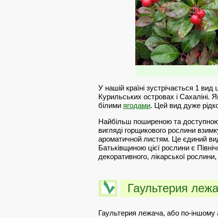
У нашій країні зустрічається 1 вид 
Курильських островах і Сахаліні. 
білими
ягодами
. Цей вид дуже рідко
Найбільш поширеною та доступною 
вигляді горщикового рослини взимк
ароматичной листям. Це єдиний вид 
Батьківщиною цієї рослини є Північн
декоративного, лікарської рослини,
Гаультерия лежач
Гаультерия лежача, або по-іншому