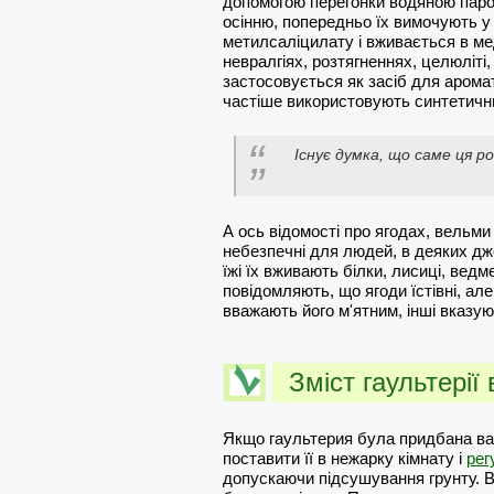
допомогою перегонки водяною паро
осінню, попередньо їх вимочують у 
метилсаліцилату і вживається в мед
невралгіях, розтягненнях, целюліті,
застосовується як засіб для аромати
частіше використовують синтетичн
Існує думка, що саме ця р
А ось відомості про ягодах, вельми
небезпечні для людей, в деяких дже
їжі їх вживають білки, лисиці, вед
повідомляють, що ягоди їстівні, ал
вважають його м'ятним, інші вказу
Зміст гаультерії
Якщо гаультерия була придбана вам
поставити її в нежарку кімнату і
рег
допускаючи підсушування грунту. 