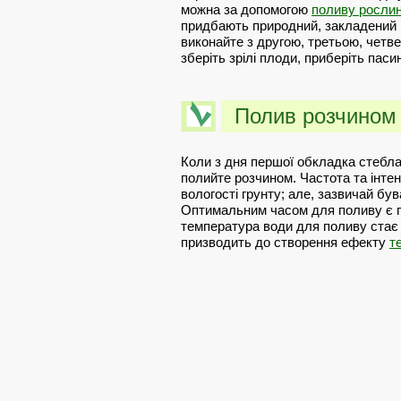
можна за допомогою
поливу росли
придбають природний, закладений в
виконайте з другою, третьою, четве
зберіть зрілі плоди, приберіть паси
Полив розчином
Коли з дня першої обкладка стебл
полийте розчином. Частота та інтен
вологості грунту; але, зазвичай бу
Оптимальним часом для поливу є пі
температура води для поливу стає 
призводить до створення ефекту
т