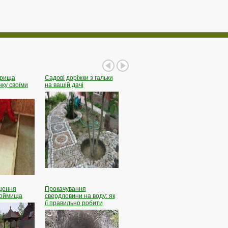
рища
Садові
доріжки з гальки
Спальня
Міня
нку своїми
на вашій дачі
щення
Прокачування
доймища
свердловини на воду: як
Гриби
Як
її правильно робити