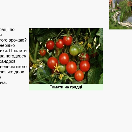
рації по
я
того врожаю?
нерідко
ники. Пролити
тва погодився
сандров
ненням якого
лизько двох
о
оча.
Томати на грядці