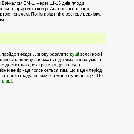
н
Байкалом ЕМ-1. Через 11-15 днів плоди
 нього природою колір. Аналогічні операції
ртою пензлем. Потім пріщіпніте ростову верхівку,
нки.
а пройде тиждень, знову завалите
кущі
зеленкою і
сивність поливу залежать від кліматичних умов і
ває достатньо двох третин відра на кущ.
зній вечір - це пояснюється тим, що в цей період
на кілька градусів нижче температури повітря. Це
еплиці
.