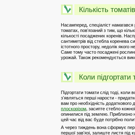
Кількість томатів
Насамперед, спеціаліст намагався 
томатах, пов'язаний з тим, що кіль
кількості посаджених коренів. Нас
сантиметрів від стебла коренева с
істотного простору, недолік якого 
Саме тому часто посаджені рослини 
урожай. Також рекомендується ви
Коли підгортати
Підгортати томати слід тоді, коли 
з'являться перші нарости - придатк
вам про необхідність додаткового
плоскорізом
, засипте стебло кожної
опинилися під землею. Приблизно н
цей час від вас буде потрібно поли
А через тиждень вона сформує першу
першої зав'язі, залиште листя під 