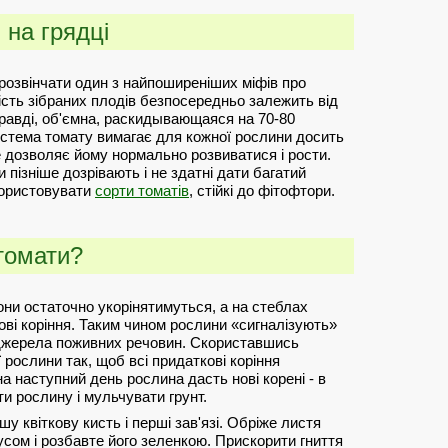
 на грядці
розвінчати один з найпоширеніших міфів про
кість зібраних плодів безпосередньо залежить від
правді, об'ємна, раскидывающаяся на 70-80
истема томату вимагає для кожної рослини досить
не дозволяє йому нормально розвиватися і рости.
пізніше дозрівають і не здатні дати багатий
користовувати
сорти томатів
, стійкі до фітофтори.
 томати?
вони остаточно укорінятимуться, а на стеблах
ові коріння. Таким чином рослини «сигналізують»
 джерела поживних речовин. Скориставшись
 рослини так, щоб всі придаткові коріння
а наступний день рослина дасть нові корені - в
ти рослину і мульчувати грунт.
 квіткову кисть і перші зав'язі. Обріже листя
кусом і розбавте його зеленкою. Прискорити гниття