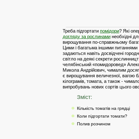
Треба підгортати
помідори
? Які опе
догляду за рослинами
необхідні дл
вирощування по-справжньому бага
Цими і багатьма іншими питаннями 
задаються навіть досвідчені город
світло на деякі секрети рослинниц
челябінський «помидоровед» Алек
Микола Андрійович, чималим досяг
є вирощування величезної, вагою б
кілограмів, томата, а також - чимал
випробувань нових сортів цього ов
Зміст:
Кількість томатів на грядці
Коли підгортати томати?
Полив розчином