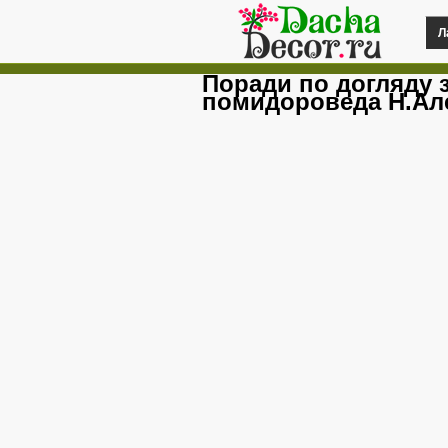
Л
Поради по догляду 
помидороведа Н.Ал
Prev
Next