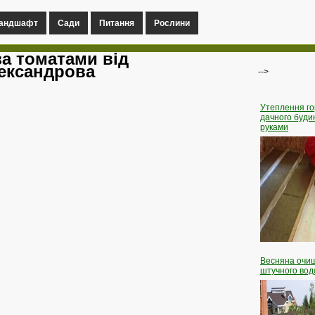
андшафт
Сади
Питання
Рослини
за томатами від
ександрова
-->
Утеплення
го
дачного буди
руками
Весняна
очи
штучного во