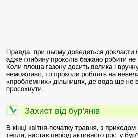
Правда, при цьому доведеться докласти 
адже глибину проколів бажано робити не
Коли площа газону досить велика і вручн
неможливо, то проколи роблять на невел
«проблемних» дільницях, де вода ще не 
просохнути.
Захист від бур'янів
В кінці квітня-початку травня, з приходо
тепла, настає період активного росту бур'я