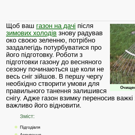
Щоб ваш
газон на дачі
після
зимових холодів
знову радував
око своєю зеленню, потрібно
заздалегідь потурбуватися про
його підготовку. Роботи з
підготовки газону до весняного
сезону починаються ще коли не
весь сніг зійшов. В першу чергу
необхідно створити умови для
Очищенн
правильного танення залишився
снігу. Адже газон взимку переносив важкі
важливо його відновити.
Зміст:
Підгодівля
Аерування