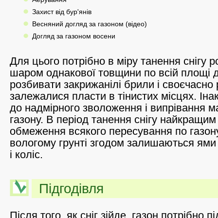
Захист від бур'янів
Весняний догляд за газоном (відео)
Догляд за газоном восени
Для цього потрібно в міру танення снігу р
шаром однакової товщини по всій площі д
розбивати закрижанілі брили і своєчасно
залежалися пласти в тінистих місцях. Ін
до надмірного зволоження і випрівання м
газону. В період танення снігу найкращим
обмеження всякого пересування по газону
вологому грунті згодом залишаються ями і
і коліс.
Підгодівля
Після того, як сніг зійде, газон потрібно п