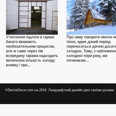
Утеплення підлоги в гаражі
Про зиму говорити ніколи н
багато вважають
пізно, адже даний період
необязательном процесом,
переноситься дачею досит
але ж саме через пів
складно. Тому, з наближен
всередину гаража надходить
холодної пори року, ми
величезна кількість холоду
починаємо...
взимку і про...
©DachaDecor.com.ua 2014. Ландшафтний дизайн дачі своїми руками.