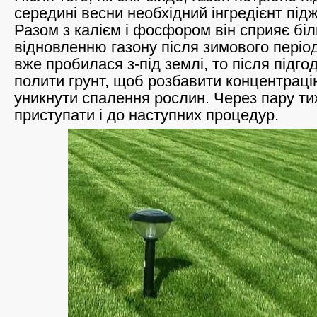
середині весни необхідний інгредієнт підж
Разом з калієм і фосфором він сприяє б
відновленню газону після зимового періо
вже пробилася з-під землі, то після підго
полити грунт, щоб розбавити концентраці
уникнути спалення рослин. Через пару т
приступати і до наступних процедур.