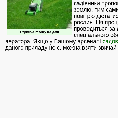
садівники проп
землю, тим сам
повітрю дістатис
рослин. Ця про
проводиться за
Стрижка газону на дачі
спеціального об
аератора. Якщо у Вашому арсеналі
садов
даного приладу не є, можна взяти звичайн