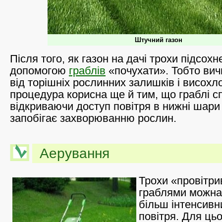
Штучний газон
Після того, як газон на дачі трохи підсохн
допомогою
граблів
«почухати». Тобто вич
від торішніх рослинних залишків і висохл
процедура корисна ще й тим, що граблі с
відкриваючи доступ повітря в нижні шари 
запобігає захворюванню рослин.
Аерування
Трохи «провітри
граблями можна 
більш інтенсивн
повітря. Для цьо